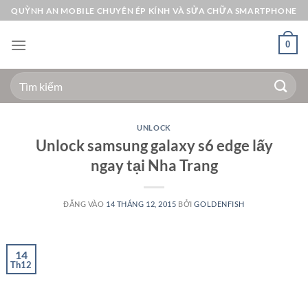
Bỏ
QUỲNH AN MOBILE CHUYÊN ÉP KÍNH VÀ SỬA CHỮA SMARTPHONE
qua
nội
0
dung
Tìm
kiếm:
UNLOCK
Unlock samsung galaxy s6 edge lấy
ngay tại Nha Trang
ĐĂNG VÀO
14 THÁNG 12, 2015
BỞI
GOLDENFISH
14
Th12