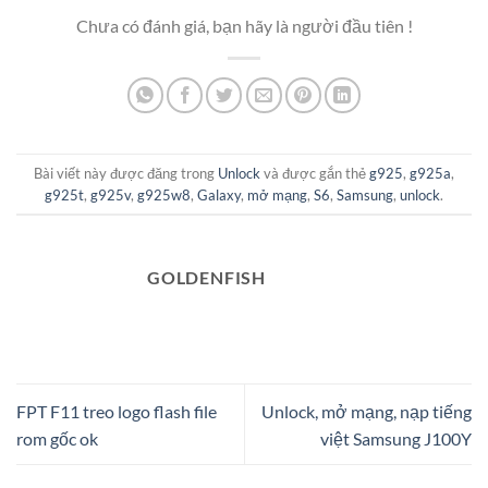
Chưa có đánh giá, bạn hãy là người đầu tiên !
Bài viết này được đăng trong
Unlock
và được gắn thẻ
g925
,
g925a
,
g925t
,
g925v
,
g925w8
,
Galaxy
,
mở mạng
,
S6
,
Samsung
,
unlock
.
GOLDENFISH
FPT F11 treo logo flash file
Unlock, mở mạng, nạp tiếng
rom gốc ok
việt Samsung J100Y