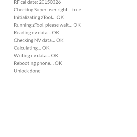
RF cal date: 20150326
Checking Super user right… true
Initializating zTool… OK
Running zTool, please wait… OK
Reading nv data… OK
Checking NV data… OK
Calculating… OK
Writing nv data… OK
Rebooting phone… OK
Unlock done