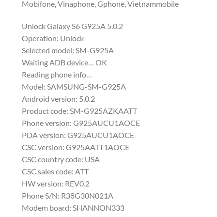
Mobifone, Vinaphone, Gphone, Vietnammobile
Unlock Galaxy S6 G925A 5.0.2
Operation: Unlock
Selected model: SM-G925A
Waiting ADB device… OK
Reading phone info…
Model: SAMSUNG-SM-G925A
Android version: 5.0.2
Product code: SM-G925AZKAATT
Phone version: G925AUCU1AOCE
PDA version: G925AUCU1AOCE
CSC version: G925AATT1AOCE
CSC country code: USA
CSC sales code: ATT
HW version: REV0.2
Phone S/N: R38G30N021A
Modem board: SHANNON333