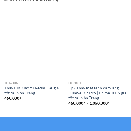
THAY PIN
ÉP KÍNH
Thay Pin Xiaomi Redmi 5A giá
Ép / Thay mặt kính cảm ứng
tốt tại Nha Trang
Huawei Y7 Pro | Prime 2019 giá
tốt tại Nha Trang
450.000
₫
Khoảng
450.000
₫
–
1.050.000
₫
giá:
từ
450.000₫
đến
1.050.000₫