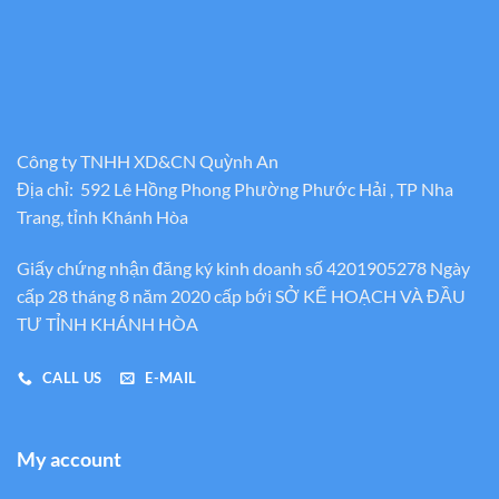
Công ty TNHH XD&CN Quỳnh An
Địa chỉ: 592 Lê Hồng Phong Phường Phước Hải , TP Nha
Trang, tỉnh Khánh Hòa
Giấy chứng nhận đăng ký kinh doanh số 4201905278 Ngày
cấp 28 tháng 8 năm 2020 cấp bới SỞ KẾ HOẠCH VÀ ĐẦU
TƯ TỈNH KHÁNH HÒA
CALL US
E-MAIL
My account