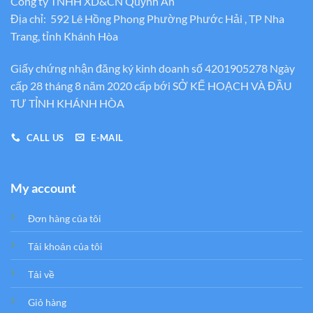
Công ty TNHH XD&CN Quỳnh An
Địa chỉ: 592 Lê Hồng Phong Phường Phước Hải , TP Nha
Trang, tỉnh Khánh Hòa
Giấy chứng nhận đăng ký kinh doanh số 4201905278 Ngày
cấp 28 tháng 8 năm 2020 cấp bới SỞ KẾ HOẠCH VÀ ĐẦU
TƯ TỈNH KHÁNH HÒA
CALL US
E-MAIL
My account
Đơn hàng của tôi
Tải khoản của tôi
Tải về
Giỏ hàng