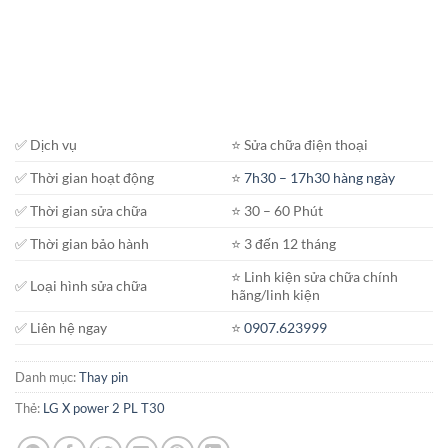
✅ Dịch vụ
⭐️ Sửa chữa điện thoại
✅ Thời gian hoạt động
⭐️
7h30 – 17h30 hàng ngày
✅ Thời gian sửa chữa
⭐️ 30 – 60 Phút
✅ Thời gian bảo hành
⭐️ 3 đến 12 tháng
⭐️ Linh kiện sửa chữa chính
✅ Loại hình sửa chữa
hãng/linh kiện
✅ Liên hệ ngay
⭐️
0907.623999
Danh mục:
Thay pin
Thẻ:
LG X power 2 PL T30