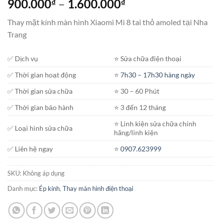
Khoảng
900.000
–
1.600.000
₫
₫
giá:
Thay mặt kính màn hình Xiaomi Mi 8 tai thỏ amoled tại Nha
từ
Trang
900.000₫
đến
✅ Dịch vụ
⭐️ Sửa chữa điện thoại
1.600.000₫
✅ Thời gian hoạt động
⭐️
7h30 – 17h30 hàng ngày
✅ Thời gian sửa chữa
⭐️ 30 – 60 Phút
✅ Thời gian bảo hành
⭐️ 3 đến 12 tháng
⭐️ Linh kiện sửa chữa chính
✅ Loại hình sửa chữa
hãng/linh kiện
✅ Liên hệ ngay
⭐️
0907.623999
SKU:
Không áp dụng
Danh mục:
Ép kính
,
Thay màn hình điện thoại