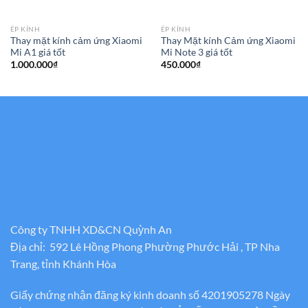
ÉP KÍNH
ÉP KÍNH
Thay mặt kính cảm ứng Xiaomi
Thay Mặt kính Cảm ứng Xiaomi
Mi A1 giá tốt
Mi Note 3 giá tốt
1.000.000
₫
450.000
₫
Công ty TNHH XD&CN Quỳnh An
Địa chỉ: 592 Lê Hồng Phong Phường Phước Hải , TP Nha
Trang, tỉnh Khánh Hòa
Giấy chứng nhận đăng ký kinh doanh số 4201905278 Ngày