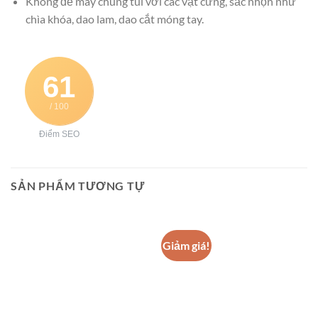
Không để máy chung túi với các vật cứng, sắc nhọn như
chìa khóa, dao lam, dao cắt móng tay.
61
/ 100
Điểm SEO
SẢN PHẨM TƯƠNG TỰ
Giảm giá!