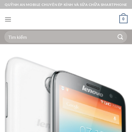
Bỏ
QUỲNH AN MOBILE CHUYÊN ÉP KÍNH VÀ SỬA CHỮA SMARTPHONE
qua
nội
0
dung
Tìm
kiếm: