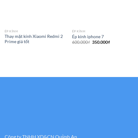
ÉP KÍNH
ÉP KÍNH
Thay mặt kính Xiaomi Redmi 2
Ép kính iphone 7
Prime giá tốt
Giá
Giá
600.000
₫
350.000
₫
gốc
hiện
là:
tại
600.000₫.
là:
350.000₫.
Công ty TNHH XD&CN Quỳnh An