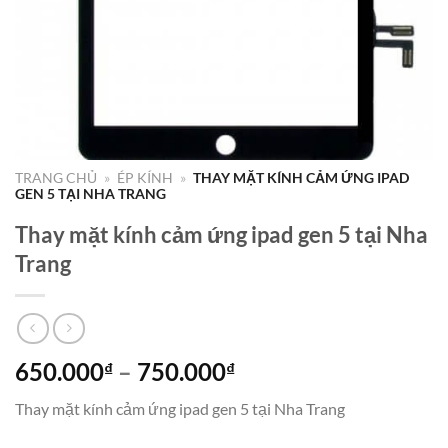
TRANG CHỦ
»
ÉP KÍNH
»
THAY MẶT KÍNH CẢM ỨNG IPAD
GEN 5 TẠI NHA TRANG
Thay mặt kính cảm ứng ipad gen 5 tại Nha
Trang
Khoảng
650.000
–
750.000
₫
₫
giá:
Thay mặt kính cảm ứng ipad gen 5 tại Nha Trang
từ
650.000₫