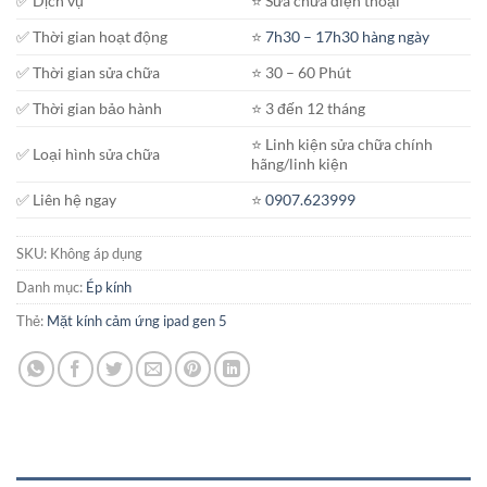
✅ Dịch vụ
⭐️ Sửa chữa điện thoại
✅ Thời gian hoạt động
⭐️
7h30 – 17h30 hàng ngày
✅ Thời gian sửa chữa
⭐️ 30 – 60 Phút
✅ Thời gian bảo hành
⭐️ 3 đến 12 tháng
⭐️ Linh kiện sửa chữa chính
✅ Loại hình sửa chữa
hãng/linh kiện
✅ Liên hệ ngay
⭐️
0907.623999
SKU:
Không áp dụng
Danh mục:
Ép kính
Thẻ:
Mặt kính cảm ứng ipad gen 5