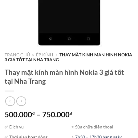
TRANG CHỦ
»
ÉP KÍNH
»
THAY MẶT KÍNH MÀN HÌNH NOKIA
3 GIÁ TỐT TẠI NHA TRANG
Thay mặt kính màn hình Nokia 3 giá tốt
tại Nha Trang
Khoảng
500.000
–
750.000
₫
₫
giá:
✅ Dịch vụ
⭐️ Sửa chữa điện thoại
từ
500.000₫
✅ Thời gian hoạt động
⭐️
7h30 – 17h30 hàng ngày