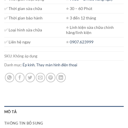
đến
✅ Thời gian sửa chữa
⭐️ 30 – 60 Phút
750.000₫
✅ Thời gian bảo hành
⭐️ 3 đến 12 tháng
⭐️ Linh kiện sửa chữa chính
✅ Loại hình sửa chữa
hãng/linh kiện
✅ Liên hệ ngay
⭐️
0907.623999
SKU:
Không áp dụng
Danh mục:
Ép kính
,
Thay màn hình điện thoại
MÔ TẢ
THÔNG TIN BỔ SUNG