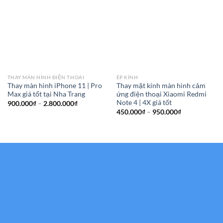
THAY MÀN HÌNH ĐIỆN THOẠI
ÉP KÍNH
Thay màn hình iPhone 11 | Pro
Thay mặt kính màn hình cảm
Max giá tốt tại Nha Trang
ứng điện thoại Xiaomi Redmi
Note 4 | 4X giá tốt
Khoảng
900.000
₫
–
2.800.000
₫
giá:
Khoảng
450.000
₫
–
950.000
₫
từ
giá:
900.000₫
từ
đến
450.000₫
2.800.000₫
đến
950.000₫