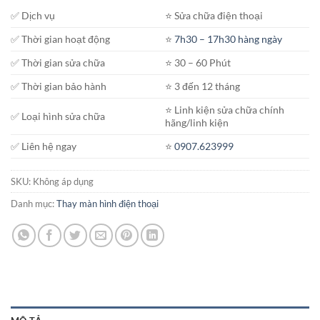
đến
✅ Dịch vụ
⭐️ Sửa chữa điện thoại
2.350.000₫
✅ Thời gian hoạt động
⭐️
7h30 – 17h30 hàng ngày
✅ Thời gian sửa chữa
⭐️ 30 – 60 Phút
✅ Thời gian bảo hành
⭐️ 3 đến 12 tháng
⭐️ Linh kiện sửa chữa chính
✅ Loại hình sửa chữa
hãng/linh kiện
✅ Liên hệ ngay
⭐️
0907.623999
SKU:
Không áp dụng
Danh mục:
Thay màn hình điện thoại