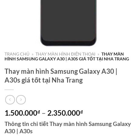
TRANG CHỦ
»
THAY MÀN HÌNH ĐIỆN THOẠI
»
THAY MÀN
HÌNH SAMSUNG GALAXY A30 | A30S GIÁ TỐT TẠI NHA TRANG
Thay màn hình Samsung Galaxy A30 |
A30s giá tốt tại Nha Trang
Khoảng
1.500.000
–
2.350.000
₫
₫
giá:
Thông tin chi tiết Thay màn hình Samsung Galaxy
từ
A30 | A30s
1.500.000₫