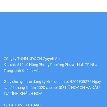
800.000₫
Công ty TNHH XD&CN Quỳnh An
Địa chỉ: 592 Lê Hồng Phong Phường Phước Hải , TP Nha
Trang, tỉnh Khánh Hòa
Giấy chứng nhận đăng ký kinh doanh số 4201905278 Ngày
cấp 28 tháng 8 năm 2020 cấp bới SỞ KẾ HOẠCH VÀ ĐẦU
TƯ TỈNH KHÁNH HÒA
CALL US
E-MAIL