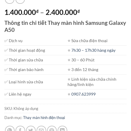
Khoảng
1.400.000
–
2.400.000
₫
₫
giá:
Thông tin chi tiết Thay màn hình Samsung Galaxy
từ
A50
1.400.000₫
đến
✅ Dịch vụ
⭐️ Sửa chữa điện thoại
2.400.000₫
✅ Thời gian hoạt động
⭐️
7h30 – 17h30 hàng ngày
✅ Thời gian sửa chữa
⭐️ 30 – 60 Phút
✅ Thời gian bảo hành
⭐️ 3 đến 12 tháng
⭐️ Linh kiện sửa chữa chính
✅ Loại hình sửa chữa
hãng/linh kiện
✅ Liên hệ ngay
⭐️
0907.623999
SKU:
Không áp dụng
Danh mục:
Thay màn hình điện thoại