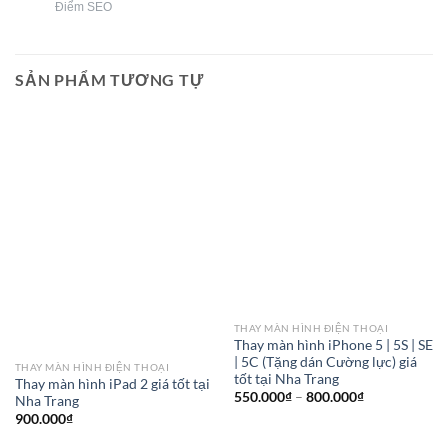
Điểm SEO
SẢN PHẨM TƯƠNG TỰ
THAY MÀN HÌNH ĐIỆN THOẠI
Thay màn hình iPhone 5 | 5S | SE
| 5C (Tặng dán Cường lực) giá
THAY MÀN HÌNH ĐIỆN THOẠI
tốt tại Nha Trang
Thay màn hình iPad 2 giá tốt tại
Khoảng
550.000
₫
–
800.000
₫
Nha Trang
giá:
900.000
₫
từ
550.000₫
đến