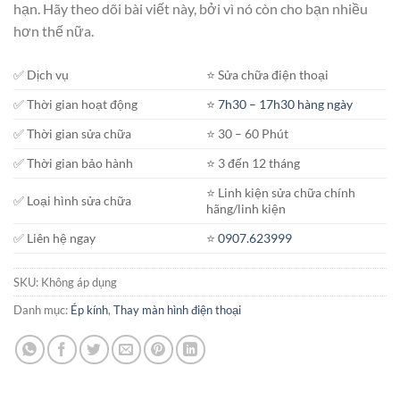
hạn. Hãy theo dõi bài viết này, bởi vì nó còn cho bạn nhiều
đến
hơn thế nữa.
1.400.000₫
✅ Dịch vụ
⭐️ Sửa chữa điện thoại
✅ Thời gian hoạt động
⭐️
7h30 – 17h30 hàng ngày
✅ Thời gian sửa chữa
⭐️ 30 – 60 Phút
✅ Thời gian bảo hành
⭐️ 3 đến 12 tháng
⭐️ Linh kiện sửa chữa chính
✅ Loại hình sửa chữa
hãng/linh kiện
✅ Liên hệ ngay
⭐️
0907.623999
SKU:
Không áp dụng
Danh mục:
Ép kính
,
Thay màn hình điện thoại