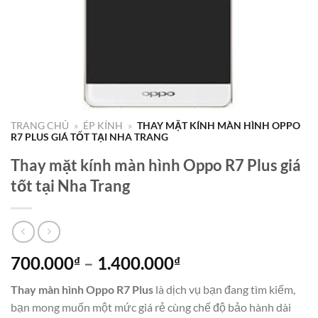
TRANG CHỦ
»
ÉP KÍNH
»
THAY MẶT KÍNH MÀN HÌNH OPPO
R7 PLUS GIÁ TỐT TẠI NHA TRANG
Thay mặt kính màn hình Oppo R7 Plus giá
tốt tại Nha Trang
Khoảng
700.000
–
1.400.000
₫
₫
giá:
Thay màn hình Oppo R7 Plus
là dịch vụ bạn đang tìm kiếm,
từ
bạn mong muốn một mức giá rẻ cùng chế độ bảo hành dài
700.000₫