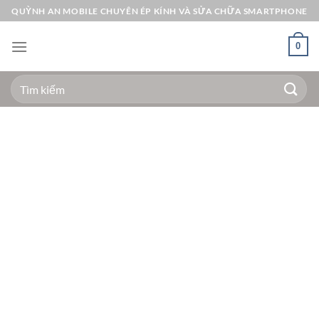
Bỏ
QUỲNH AN MOBILE CHUYÊN ÉP KÍNH VÀ SỬA CHỮA SMARTPHONE
qua
nội
0
dung
Tìm
kiếm: