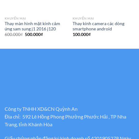
KHUYẾN MẠI
KHUYẾN MẠI
Thay màn hình mặt kính cảm
Thay kính camera các dòng
ứng sam sung j1 2016 j120
smartphone android
Giá
Giá
600.000
₫
500.000
₫
100.000
₫
gốc
hiện
là:
tại
600.000₫.
là:
500.000₫.
Công ty TNHH XD&CN Quỳnh An
Địa chỉ: 592 Lê Hồng Phong Phường Phước Hải , TP Nha
Trang, tỉnh Khánh Hòa
Giấy chứng nhận đăng ký kinh doanh số 4201905278 Ngày