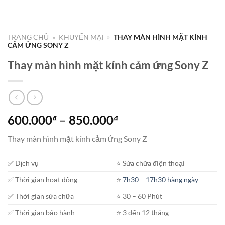
TRANG CHỦ
»
KHUYẾN MẠI
»
THAY MÀN HÌNH MẶT KÍNH
CẢM ỨNG SONY Z
Thay màn hình mặt kính cảm ứng Sony Z
Khoảng
600.000
–
850.000
₫
₫
giá:
Thay màn hình mặt kính cảm ứng Sony Z
từ
600.000₫
✅ Dịch vụ
⭐️ Sửa chữa điện thoại
đến
850.000₫
✅ Thời gian hoạt động
⭐️
7h30 – 17h30 hàng ngày
✅ Thời gian sửa chữa
⭐️ 30 – 60 Phút
✅ Thời gian bảo hành
⭐️ 3 đến 12 tháng