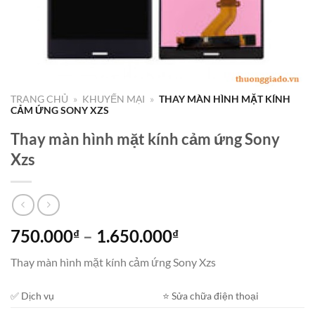
TRANG CHỦ
»
KHUYẾN MẠI
»
THAY MÀN HÌNH MẶT KÍNH
CẢM ỨNG SONY XZS
Thay màn hình mặt kính cảm ứng Sony
Xzs
Khoảng
750.000
–
1.650.000
₫
₫
giá:
Thay màn hình mặt kính cảm ứng Sony Xzs
từ
750.000₫
✅ Dịch vụ
⭐️ Sửa chữa điện thoại
đến