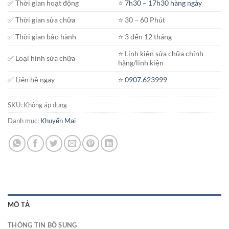
1.650.000₫
✅ Thời gian hoạt động
⭐️
7h30 – 17h30 hàng ngày
✅ Thời gian sửa chữa
⭐️ 30 – 60 Phút
✅ Thời gian bảo hành
⭐️ 3 đến 12 tháng
⭐️ Linh kiện sửa chữa chính
✅ Loại hình sửa chữa
hãng/linh kiện
✅ Liên hệ ngay
⭐️
0907.623999
SKU:
Không áp dụng
Danh mục:
Khuyến Mại
MÔ TẢ
THÔNG TIN BỔ SUNG