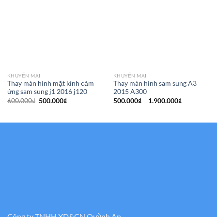
KHUYẾN MẠI
KHUYẾN MẠI
Thay màn hình mặt kính cảm
Thay màn hình sam sung A3
ứng sam sung j1 2016 j120
2015 A300
Giá
Giá
Khoảng
600.000
₫
500.000
₫
500.000
₫
–
1.900.000
₫
gốc
hiện
giá:
là:
tại
từ
600.000₫.
là:
500.000₫
500.000₫.
đến
1.900.000₫
Công ty TNHH XD&CN Quỳnh An