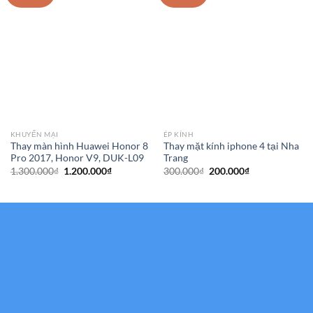
KHUYẾN MẠI
ÉP KÍNH
Thay màn hình Huawei Honor 8
Thay mặt kính iphone 4 tại Nha
Pro 2017, Honor V9, DUK-L09
Trang
Giá
Giá
Giá
Giá
1.300.000
₫
1.200.000
₫
300.000
₫
200.000
₫
gốc
hiện
gốc
hiện
là:
tại
là:
tại
1.300.000₫.
là:
300.000₫.
là:
1.200.000₫.
200.000₫.