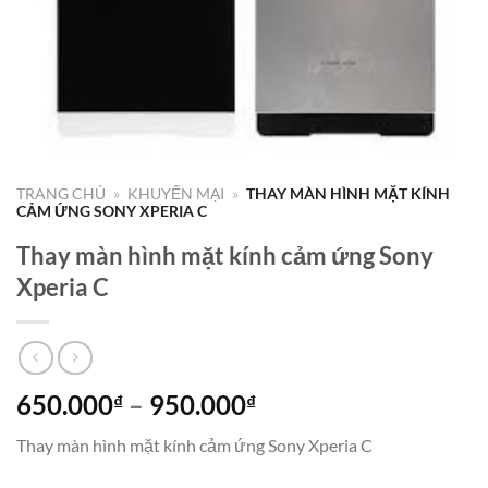
TRANG CHỦ
»
KHUYẾN MẠI
»
THAY MÀN HÌNH MẶT KÍNH
CẢM ỨNG SONY XPERIA C
Thay màn hình mặt kính cảm ứng Sony
Xperia C
Khoảng
650.000
–
950.000
₫
₫
giá:
Thay màn hình mặt kính cảm ứng Sony Xperia C
từ
650.000₫