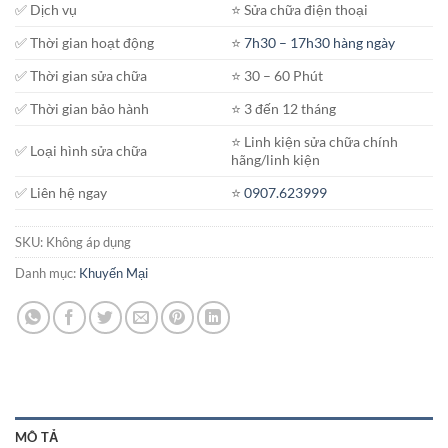
✅ Dịch vụ
⭐️ Sửa chữa điện thoại
đến
950.000₫
✅ Thời gian hoạt động
⭐️
7h30 – 17h30 hàng ngày
✅ Thời gian sửa chữa
⭐️ 30 – 60 Phút
✅ Thời gian bảo hành
⭐️ 3 đến 12 tháng
⭐️ Linh kiện sửa chữa chính
✅ Loại hình sửa chữa
hãng/linh kiện
✅ Liên hệ ngay
⭐️
0907.623999
SKU:
Không áp dụng
Danh mục:
Khuyến Mại
MÔ TẢ