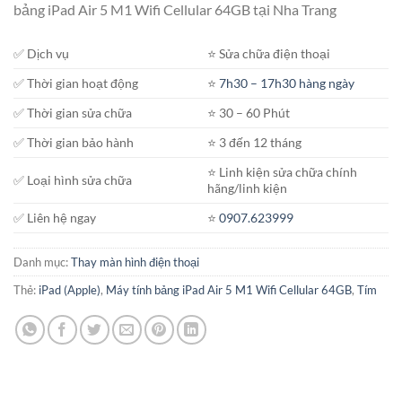
bảng iPad Air 5 M1 Wifi Cellular 64GB tại Nha Trang
✅ Dịch vụ
⭐️ Sửa chữa điện thoại
✅ Thời gian hoạt động
⭐️
7h30 – 17h30 hàng ngày
✅ Thời gian sửa chữa
⭐️ 30 – 60 Phút
✅ Thời gian bảo hành
⭐️ 3 đến 12 tháng
⭐️ Linh kiện sửa chữa chính
✅ Loại hình sửa chữa
hãng/linh kiện
✅ Liên hệ ngay
⭐️
0907.623999
Danh mục:
Thay màn hình điện thoại
Thẻ:
iPad (Apple)
,
Máy tính bảng iPad Air 5 M1 Wifi Cellular 64GB
,
Tím