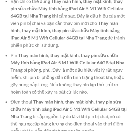
Bạn chỉ có thể dùng
Thay màn hình, thay mặt kính, thay
pin sửa chữa Máy tính bảng iPad Air 5 M1 Wifi Cellular
64GB tại Nha Trang
khi cắm sạc. Đây là dấu hiệu của một
viên pin bị chai và bạn cần thay pin mới cho
Thay màn
hình, thay mặt kính, thay pin sửa chữa Máy tính bảng
iPad Air 5 M1 Wifi Cellular 64GB tại Nha Trang
để tránh
phiền phức khi sử dụng.
Pin
Thay màn hình, thay mặt kính, thay pin sửa chữa
Máy tính bảng iPad Air 5 M1 Wifi Cellular 64GB tại Nha
Trang
bị phồng, phù. Đây là một dấu hiệu vật lý rất nguy
hiểm, khi pin bị phồng dẫn đến tình trạng thoát khí, hoặc
gây bung nắp lưng. Nếu không thay pin kịp thời, rủi ro
hoàn toàn có thể xảy ra bất cứ lúc nào.
Điện thoại
Thay màn hình, thay mặt kính, thay pin sửa
chữa Máy tính bảng iPad Air 5 M1 Wifi Cellular 64GB tại
Nha Trang
bị sập nguồn. Lý do là vì khi pin bị chai, nó có
thể ngưng cấp năng lượng cho điện thoại vào thời điểm
ngẫu nhiên, dẫn đến tình trạng sập nguồn.