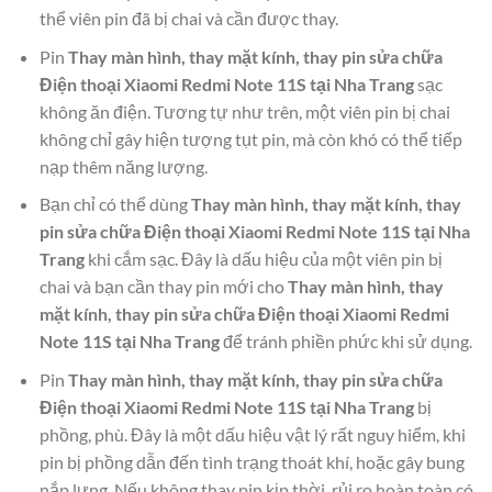
thể viên pin đã bị chai và cần được thay.
Pin
Thay màn hình, thay mặt kính, thay pin sửa chữa
Điện thoại Xiaomi Redmi Note 11S tại Nha Trang
sạc
không ăn điện. Tương tự như trên, một viên pin bị chai
không chỉ gây hiện tượng tụt pin, mà còn khó có thể tiếp
nạp thêm năng lượng.
Bạn chỉ có thể dùng
Thay màn hình, thay mặt kính, thay
pin sửa chữa Điện thoại Xiaomi Redmi Note 11S tại Nha
Trang
khi cắm sạc. Đây là dấu hiệu của một viên pin bị
chai và bạn cần thay pin mới cho
Thay màn hình, thay
mặt kính, thay pin sửa chữa Điện thoại Xiaomi Redmi
Note 11S tại Nha Trang
để tránh phiền phức khi sử dụng.
Pin
Thay màn hình, thay mặt kính, thay pin sửa chữa
Điện thoại Xiaomi Redmi Note 11S tại Nha Trang
bị
phồng, phù. Đây là một dấu hiệu vật lý rất nguy hiểm, khi
pin bị phồng dẫn đến tình trạng thoát khí, hoặc gây bung
nắp lưng. Nếu không thay pin kịp thời, rủi ro hoàn toàn có