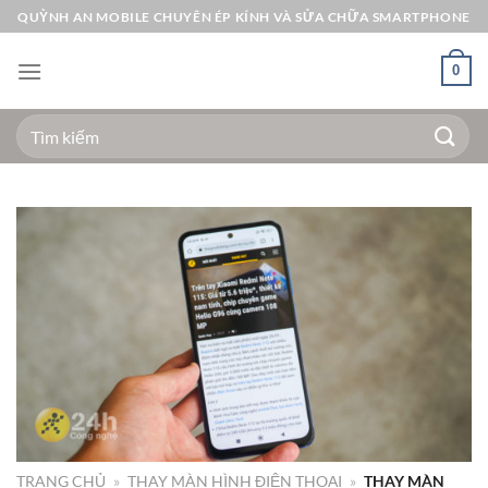
Bỏ
QUỲNH AN MOBILE CHUYÊN ÉP KÍNH VÀ SỬA CHỮA SMARTPHONE
qua
nội
0
dung
Tìm
kiếm:
TRANG CHỦ
»
THAY MÀN HÌNH ĐIỆN THOẠI
»
THAY MÀN