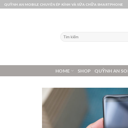
Bỏ
QUỲNH AN MOBILE CHUYÊN ÉP KÍNH VÀ SỬA CHỮA SMARTPHONE
qua
nội
dung
Tìm
kiếm:
HOME
SHOP
QUỲNH AN SO