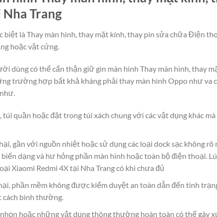
i Nha Trang
c biệt là Thay màn hình, thay mặt kính, thay pin sửa chữa Điện t
ẳng hoặc vật cứng.
người dùng có thể cẩn thận giữ gìn màn hình Thay màn hình, thay m
ững trường hợp bất khả kháng phải thay màn hình Oppo như va c
 như.
, túi quần hoặc đặt trong túi xách chung với các vật dụng khác m
hại, gần với nguồn nhiệt hoặc sử dụng các loại dock sạc không rõ
 biến dạng và hư hỏng phần màn hình hoặc toàn bộ điện thoại. Lú
hoại Xiaomi Redmi 4X tại Nha Trang có khi chưa đủ
ại, phần mềm không được kiểm duyệt an toàn dẫn đến tình trạn
t cách bình thường.
g, nhọn hoặc những vật dụng thông thường hoàn toàn có thể gây x