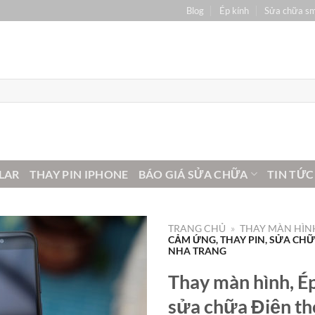
Blog
Ép kính
Sửa chữa s
LAR
THAY PIN IPHONE
BÁO GIÁ SỬA CHỮA
TIN TỨC
TRANG CHỦ
»
THAY MÀN HÌNH
CẢM ỨNG, THAY PIN, SỬA CHỮA
NHA TRANG
Thay màn hình, Ép
sửa chữa Điện th