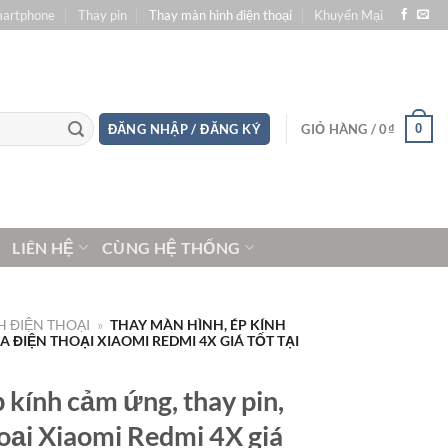
martphone
Thay pin
Thay màn hình điện thoại
Khuyến Mại
0
ĐĂNG NHẬP / ĐĂNG KÝ
GIỎ HÀNG /
0
₫
LIÊN HỆ
CÙNG HỆ THỐNG
 ĐIỆN THOẠI
»
THAY MÀN HÌNH, ÉP KÍNH
 ĐIỆN THOẠI XIAOMI REDMI 4X GIÁ TỐT TẠI
 kính cảm ứng, thay pin,
oại Xiaomi Redmi 4X giá