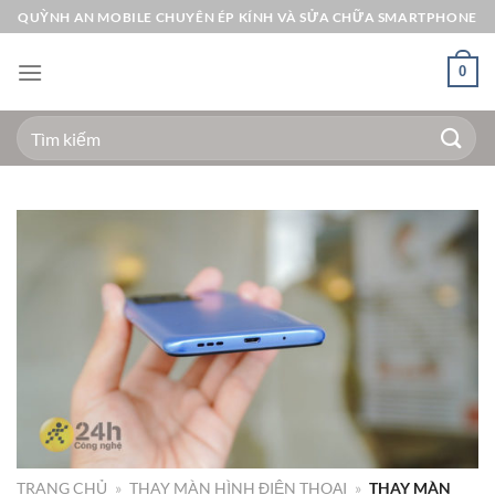
Bỏ
QUỲNH AN MOBILE CHUYÊN ÉP KÍNH VÀ SỬA CHỮA SMARTPHONE
qua
nội
0
dung
Tìm
kiếm:
TRANG CHỦ
»
THAY MÀN HÌNH ĐIỆN THOẠI
»
THAY MÀN