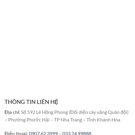
THÔNG TIN LIÊN HỆ
Địa chỉ:
Số 592 Lê Hồng Phong (Đối diện cây xăng Quân đội)
– Phường Phước Hải – TP Nha Trang – Tỉnh Khánh Hòa
Điện thoại:
0907.62.3999
–
033.74.99888