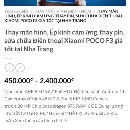
TRANG CHỦ
»
THAY MÀN HÌNH ĐIỆN THOẠI
»
THAY MÀN
HÌNH, ÉP KÍNH CẢM ỨNG, THAY PIN, SỬA CHỮA ĐIỆN THOẠI
XIAOMI POCO F3 GIÁ TỐT TẠI NHA TRANG
Thay màn hình, Ép kính cảm ứng, thay pin,
sửa chữa Điện thoại Xiaomi POCO F3 giá
tốt tại Nha Trang
Khoảng
450.000
–
2.400.000
₫
₫
giá:
Màn hình:AMOLED6.67″Full HD+ Hệ điều hành:Android 11
từ
Camera sau:Chính 48 MP & Phụ 8 MP, 5 MP Camera
450.000₫
trước:20 MP Chip:Snapdragon 870 RAM:6 GB Dung lượng
đến
lưu trữ:128 GB SIM:2 Nano SIMHỗ trợ 5G Pin, Sạc:4520
2.400.000₫
mAh Xem thêm cấu hình chi tiết