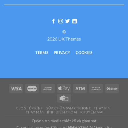
©
2026 UX Themes
TERMS
PRIVACY
COOKIES
BLOG
ÉP KÍNH
SỬA CHỮA SMARTPHONE
THAY PIN
THAY MÀN HÌNH ĐIỆN THOẠI
KHUYẾN MẠI
Quỳnh An media thiết kế và giám sát
Cơ quan chủ quản: Công ty TNHH XD&CN Quỳnh An