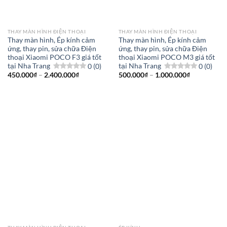
THAY MÀN HÌNH ĐIỆN THOẠI
THAY MÀN HÌNH ĐIỆN THOẠI
Thay màn hình, Ép kính cảm
Thay màn hình, Ép kính cảm
ứng, thay pin, sửa chữa Điện
ứng, thay pin, sửa chữa Điện
thoại Xiaomi POCO F3 giá tốt
thoại Xiaomi POCO M3 giá tốt
tại Nha Trang
0 (0)
tại Nha Trang
0 (0)
Khoảng
Khoảng
450.000
₫
–
2.400.000
₫
500.000
₫
–
1.000.000
₫
giá:
giá:
từ
từ
450.000₫
500.000₫
đến
đến
2.400.000₫
1.000.000₫