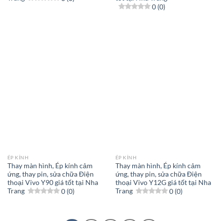
0 (0)
ÉP KÍNH
ÉP KÍNH
Thay màn hình, Ép kính cảm
Thay màn hình, Ép kính cảm
ứng, thay pin, sửa chữa Điện
ứng, thay pin, sửa chữa Điện
thoại Vivo Y90 giá tốt tại Nha
thoại Vivo Y12G giá tốt tại Nha
Trang
0 (0)
Trang
0 (0)