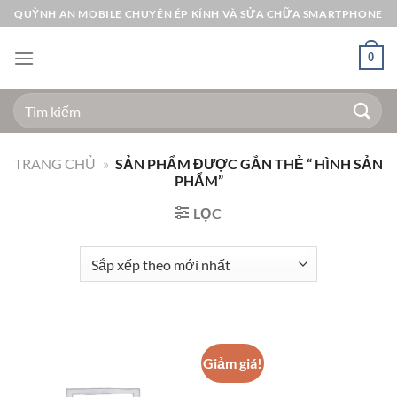
Bỏ
QUỲNH AN MOBILE CHUYÊN ÉP KÍNH VÀ SỬA CHỮA SMARTPHONE
qua
nội
0
dung
Tìm
kiếm:
TRANG CHỦ
»
SẢN PHẨM ĐƯỢC GẮN THẺ “ HÌNH SẢN
PHẨM”
LỌC
Giảm giá!