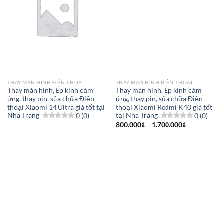
THAY MÀN HÌNH ĐIỆN THOẠI
THAY MÀN HÌNH ĐIỆN THOẠI
Thay màn hình, Ép kính cảm
Thay màn hình, Ép kính cảm
ứng, thay pin, sửa chữa Điện
ứng, thay pin, sửa chữa Điện
thoại Xiaomi 14 Ultra giá tốt tại
thoại Xiaomi Redmi K40 giá tốt
Nha Trang
0 (0)
tại Nha Trang
0 (0)
Khoảng
800.000
₫
–
1.700.000
₫
giá:
từ
800.000₫
đến
1.700.000₫