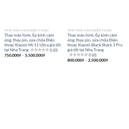
THAY MÀN HÌNH ĐIỆN THOẠI
THAY MÀN HÌNH ĐIỆN THOẠI
Thay màn hình, Ép kính cảm
Thay màn hình, Ép kính cảm
ứng, thay pin, sửa chữa Điện
ứng, thay pin, sửa chữa Điện
thoại Xiaomi Mi 11 Ultra giá tốt
thoại Xiaomi Black Shark 3 Pro
tại Nha Trang
0 (0)
giá tốt tại Nha Trang
0 (0)
Khoảng
750.000
₫
–
5.500.000
₫
giá:
Khoảng
800.000
₫
–
2.500.000
₫
từ
giá:
750.000₫
từ
đến
800.000₫
5.500.000₫
đến
2.500.000₫