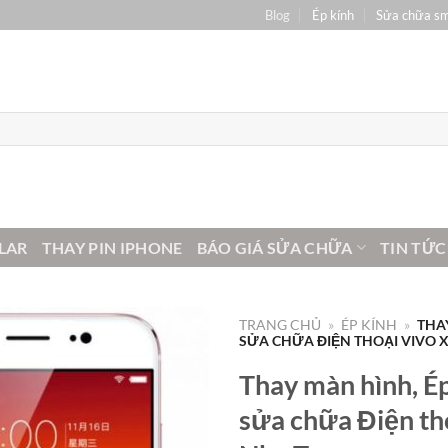
Blog
Ép kính
Sửa chữa s
LAR
THAY PIN IPHONE
BÁO GIÁ SỬA CHỮA
TIN TỨC
TRANG CHỦ
»
ÉP KÍNH
»
THA
SỬA CHỮA ĐIỆN THOẠI VIVO X
Thay màn hình, Ép
sửa chữa Điện tho