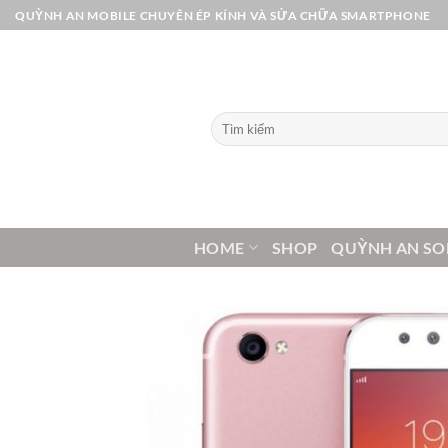
Bỏ
QUỲNH AN MOBILE CHUYÊN ÉP KÍNH VÀ SỬA CHỮA SMARTPHONE
qua
nội
dung
Tìm
kiếm:
HOME
SHOP
QUỲNH AN SO