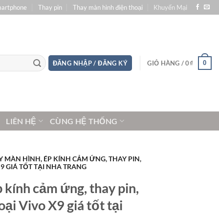
martphone
Thay pin
Thay màn hình điện thoại
Khuyến Mại
0
ĐĂNG NHẬP / ĐĂNG KÝ
GIỎ HÀNG /
0
₫
LIÊN HỆ
CÙNG HỆ THỐNG
Y MÀN HÌNH, ÉP KÍNH CẢM ỨNG, THAY PIN,
9 GIÁ TỐT TẠI NHA TRANG
 kính cảm ứng, thay pin,
ại Vivo X9 giá tốt tại