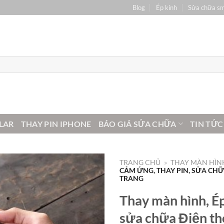
Blog
Ép kính
Sửa chữa s
LAR
THAY PIN IPHONE
BÁO GIÁ SỬA CHỮA
TIN TỨC
TRANG CHỦ
»
THAY MÀN HÌNH
CẢM ỨNG, THAY PIN, SỬA CHỮA
TRANG
Thay màn hình, Ép
sửa chữa Điện tho