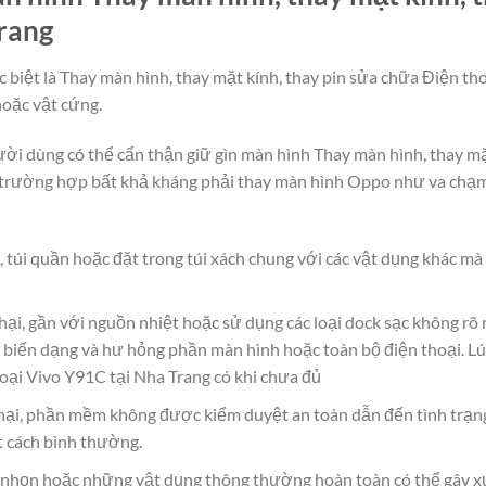
Trang
c biệt là Thay màn hình, thay mặt kính, thay pin sửa chữa Điện t
hoặc vật cứng.
người dùng có thể cẩn thận giữ gìn màn hình Thay màn hình, thay m
trường hợp bất khả kháng phải thay màn hình Oppo như va chạm,
, túi quần hoặc đặt trong túi xách chung với các vật dụng khác m
hại, gần với nguồn nhiệt hoặc sử dụng các loại dock sạc không rõ
 biến dạng và hư hỏng phần màn hình hoặc toàn bộ điện thoại. Lú
hoại Vivo Y91C tại Nha Trang có khi chưa đủ
ại, phần mềm không được kiểm duyệt an toàn dẫn đến tình trạn
t cách bình thường.
g, nhọn hoặc những vật dụng thông thường hoàn toàn có thể gây x