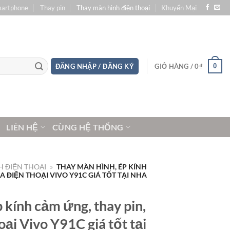
martphone
Thay pin
Thay màn hình điện thoại
Khuyến Mại
0
ĐĂNG NHẬP / ĐĂNG KÝ
GIỎ HÀNG /
0
₫
LIÊN HỆ
CÙNG HỆ THỐNG
 ĐIỆN THOẠI
»
THAY MÀN HÌNH, ÉP KÍNH
 ĐIỆN THOẠI VIVO Y91C GIÁ TỐT TẠI NHA
 kính cảm ứng, thay pin,
ại Vivo Y91C giá tốt tại