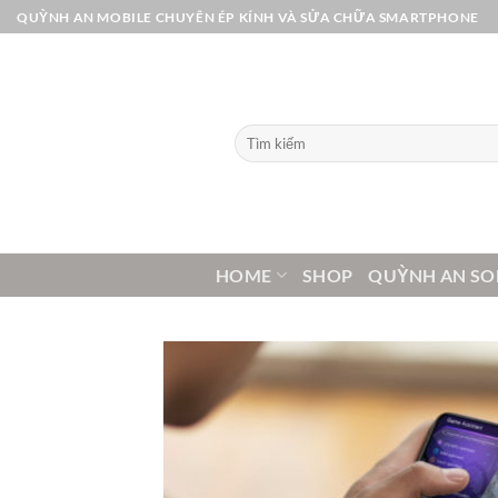
Bỏ
QUỲNH AN MOBILE CHUYÊN ÉP KÍNH VÀ SỬA CHỮA SMARTPHONE
qua
nội
dung
Tìm
kiếm:
HOME
SHOP
QUỲNH AN SO