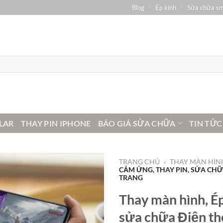
Blog
Ép kính
Sửa chữa s
LAR
THAY PIN IPHONE
BÁO GIÁ SỬA CHỮA
TIN TỨC
TRANG CHỦ
»
THAY MÀN HÌNH
CẢM ỨNG, THAY PIN, SỬA CHỮA
TRANG
Thay màn hình, Ép
sửa chữa Điện th