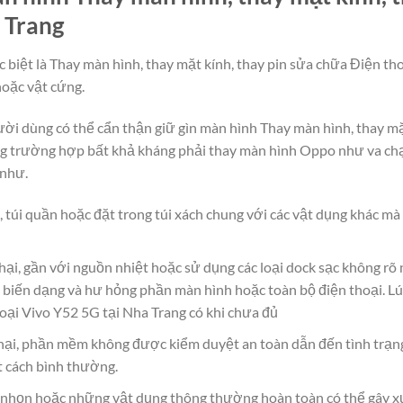
 Trang
c biệt là Thay màn hình, thay mặt kính, thay pin sửa chữa Điện t
hoặc vật cứng.
người dùng có thể cẩn thận giữ gìn màn hình Thay màn hình, thay m
g trường hợp bất khả kháng phải thay màn hình Oppo như va chạ
 như.
, túi quần hoặc đặt trong túi xách chung với các vật dụng khác m
hại, gần với nguồn nhiệt hoặc sử dụng các loại dock sạc không rõ
 biến dạng và hư hỏng phần màn hình hoặc toàn bộ điện thoại. Lú
hoại Vivo Y52 5G tại Nha Trang có khi chưa đủ
ại, phần mềm không được kiểm duyệt an toàn dẫn đến tình trạn
t cách bình thường.
g, nhọn hoặc những vật dụng thông thường hoàn toàn có thể gây x