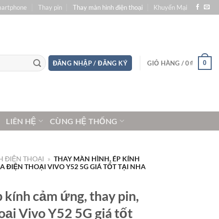
martphone
Thay pin
Thay màn hình điện thoại
Khuyến Mại
0
ĐĂNG NHẬP / ĐĂNG KÝ
GIỎ HÀNG /
0
₫
LIÊN HỆ
CÙNG HỆ THỐNG
 ĐIỆN THOẠI
»
THAY MÀN HÌNH, ÉP KÍNH
 ĐIỆN THOẠI VIVO Y52 5G GIÁ TỐT TẠI NHA
 kính cảm ứng, thay pin,
oại Vivo Y52 5G giá tốt