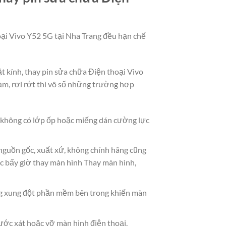
hoại Vivo Y52 5G tại Nha Trang đều hạn chế
ặt kính, thay pin sửa chữa Điện thoại Vivo
m, rơi rớt thì vô số những trường hợp
à không có lớp ốp hoặc miếng dán cường lực
 nguồn gốc, xuất xứ, không chính hãng cũng
c bấy giờ thay màn hình Thay màn hình,
g xung đột phần mềm bên trong khiến màn
ước xát hoặc vỡ màn hình điện thoại.