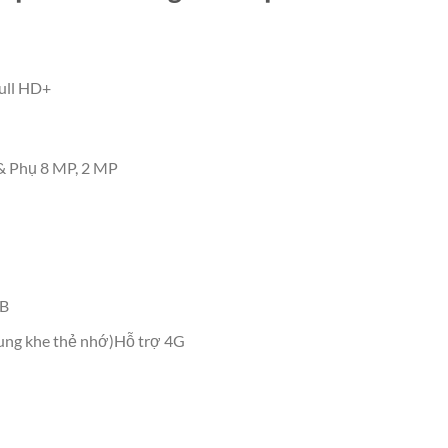
ull HD+
& Phụ 8 MP, 2 MP
GB
ung khe thẻ nhớ)Hỗ trợ 4G