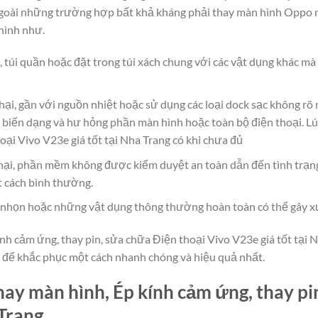
 Ngoài những trường hợp bất khả kháng phải thay màn hình Oppo n
hình như.
, túi quần hoặc đặt trong túi xách chung với các vật dụng khác m
hại, gần với nguồn nhiệt hoặc sử dụng các loại dock sạc không rõ
 biến dạng và hư hỏng phần màn hình hoặc toàn bộ điện thoại. Lú
oại Vivo V23e giá tốt tại Nha Trang có khi chưa đủ
ại, phần mềm không được kiểm duyệt an toàn dẫn đến tình trạn
t cách bình thường.
g, nhọn hoặc những vật dụng thông thường hoàn toàn có thể gây x
nh cảm ứng, thay pin, sửa chữa Điện thoại Vivo V23e giá tốt tại Nh
t, để khắc phục một cách nhanh chóng và hiệu quả nhất.
ay màn hình, Ép kính cảm ứng, thay pi
 Trang