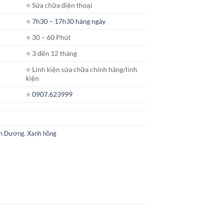
⭐️ Sửa chữa điện thoại
⭐️
7h30 – 17h30 hàng ngày
⭐️ 30 – 60 Phút
⭐️ 3 đến 12 tháng
⭐️ Linh kiện sửa chữa chính hãng/linh
kiện
⭐️
0907.623999
h Dương
,
Xanh hồng