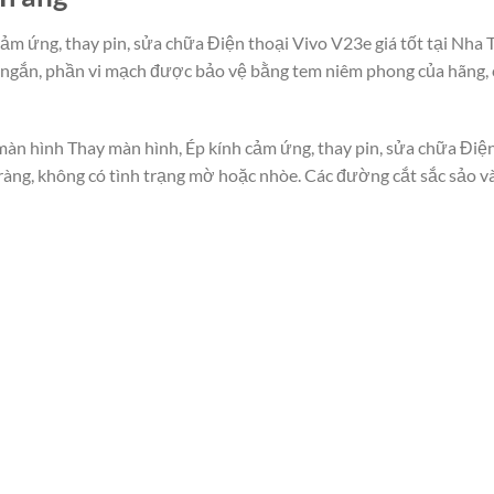
cảm ứng, thay pin, sửa chữa Điện thoại Vivo V23e giá tốt tại Nha
y ngắn, phần vi mạch được bảo vệ bằng tem niêm phong của hãng,
màn hình Thay màn hình, Ép kính cảm ứng, thay pin, sửa chữa Điện
õ ràng, không có tình trạng mờ hoặc nhòe. Các đường cắt sắc sảo