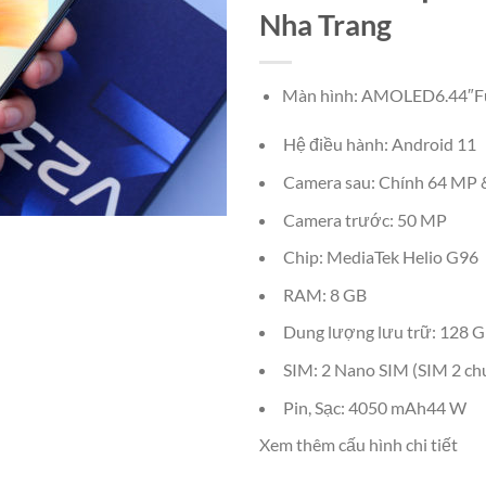
Nha Trang
Màn hình: AMOLED6.44″F
Hệ điều hành: Android 11
Camera sau: Chính 64 MP 
Camera trước: 50 MP
Chip: MediaTek Helio G96
RAM: 8 GB
Dung lượng lưu trữ: 128 
SIM: 2 Nano SIM (SIM 2 ch
Pin, Sạc: 4050 mAh44 W
Xem thêm cấu hình chi tiết