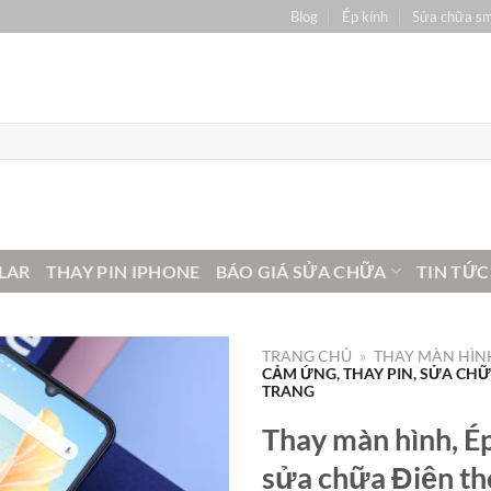
Blog
Ép kính
Sửa chữa s
LAR
THAY PIN IPHONE
BÁO GIÁ SỬA CHỮA
TIN TỨC
TRANG CHỦ
»
THAY MÀN HÌNH
CẢM ỨNG, THAY PIN, SỬA CHỮA
TRANG
Thay màn hình, Ép
sửa chữa Điện tho