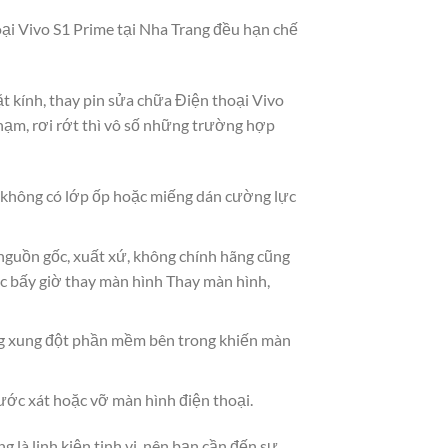
oại Vivo S1 Prime tại Nha Trang đều hạn chế
ặt kính, thay pin sửa chữa Điện thoại Vivo
ạm, rơi rớt thì vô số những trường hợp
à không có lớp ốp hoặc miếng dán cường lực
 nguồn gốc, xuất xứ, không chính hãng cũng
c bấy giờ thay màn hình Thay màn hình,
g xung đột phần mềm bên trong khiến màn
ước xát hoặc vỡ màn hình điện thoại.
 là linh kiện tinh vi, nên bạn cần đến sự