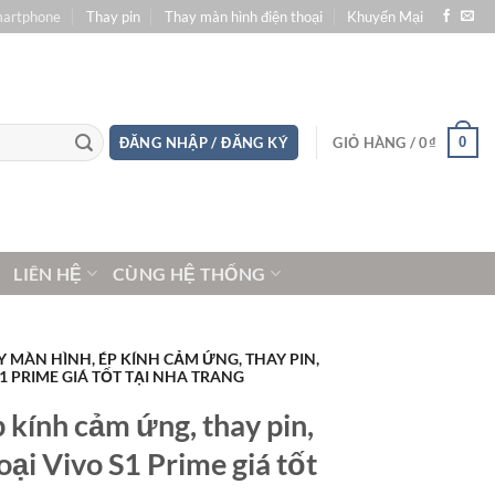
martphone
Thay pin
Thay màn hình điện thoại
Khuyến Mại
0
ĐĂNG NHẬP / ĐĂNG KÝ
GIỎ HÀNG /
0
₫
LIÊN HỆ
CÙNG HỆ THỐNG
Y MÀN HÌNH, ÉP KÍNH CẢM ỨNG, THAY PIN,
1 PRIME GIÁ TỐT TẠI NHA TRANG
 kính cảm ứng, thay pin,
ại Vivo S1 Prime giá tốt