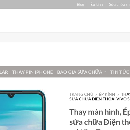
Blog
Ép kính
Sửa chữa s
LAR
THAY PIN IPHONE
BÁO GIÁ SỬA CHỮA
TIN TỨC
TRANG CHỦ
»
ÉP KÍNH
»
THA
SỬA CHỮA ĐIỆN THOẠI VIVO S
Thay màn hình, Ép
sửa chữa Điện tho