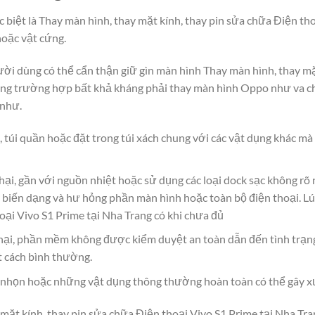
 biệt là Thay màn hình, thay mặt kính, thay pin sửa chữa Điện th
hoặc vật cứng.
người dùng có thể cẩn thận giữ gìn màn hình Thay màn hình, thay m
ững trường hợp bất khả kháng phải thay màn hình Oppo như va ch
 như.
, túi quần hoặc đặt trong túi xách chung với các vật dụng khác m
hại, gần với nguồn nhiệt hoặc sử dụng các loại dock sạc không rõ
 biến dạng và hư hỏng phần màn hình hoặc toàn bộ điện thoại. Lú
oại Vivo S1 Prime tại Nha Trang có khi chưa đủ
ại, phần mềm không được kiểm duyệt an toàn dẫn đến tình trạn
t cách bình thường.
g, nhọn hoặc những vật dụng thông thường hoàn toàn có thể gây x
mặt kính, thay pin sửa chữa Điện thoại Vivo S1 Prime tại Nha Trang