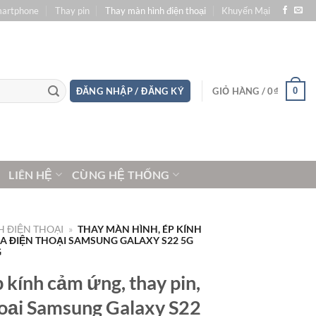
martphone
Thay pin
Thay màn hình điện thoại
Khuyến Mại
0
ĐĂNG NHẬP / ĐĂNG KÝ
GIỎ HÀNG /
0
₫
LIÊN HỆ
CÙNG HỆ THỐNG
 ĐIỆN THOẠI
»
THAY MÀN HÌNH, ÉP KÍNH
ỮA ĐIỆN THOẠI SAMSUNG GALAXY S22 5G
G
 kính cảm ứng, thay pin,
oại Samsung Galaxy S22