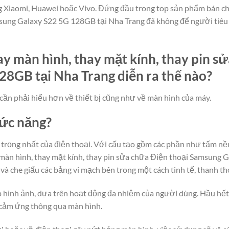
g Xiaomi, Huawei hoặc Vivo. Đứng đầu trong top sản phẩm bán ch
msung Galaxy S22 5G 128GB tại Nha Trang đã không để người tiêu
y màn hình, thay mặt kính, thay pin s
8GB tại Nha Trang diễn ra thế nào?
cần phải hiểu hơn về thiết bị cũng như về màn hình của máy.
hức năng?
rọng nhất của điện thoại. Với cấu tạo gồm các phần như tấm nền
màn hình, thay mặt kính, thay pin sửa chữa Điện thoại Samsung 
 và che giấu các bảng vi mạch bên trong một cách tinh tế, thanh th
lớp hình ảnh, dựa trên hoạt động đa nhiệm của người dùng. Hầu hế
 cảm ứng thông qua màn hình.