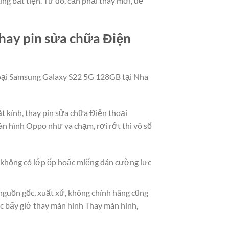
ng bất tiện. Từ đó, cần phải thay mới, để
hay pin sửa chữa Điện
thoại Samsung Galaxy S22 5G 128GB tại Nha
ặt kính, thay pin sửa chữa Điện thoại
 hình Oppo như va chạm, rơi rớt thì vô số
à không có lớp ốp hoặc miếng dán cường lực
 nguồn gốc, xuất xứ, không chính hãng cũng
c bấy giờ thay màn hình Thay màn hình,