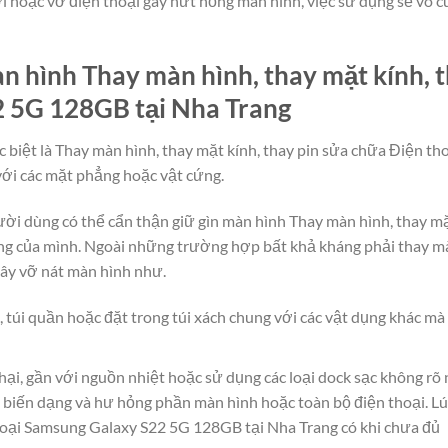
i hoặc vỡ điện thoại gây nứt hỏng màn hình, việc sử dụng sẽ vô cù
 hình Thay màn hình, thay mặt kính, t
2 5G 128GB tại Nha Trang
c biệt là Thay màn hình, thay mặt kính, thay pin sửa chữa Điện 
với các mặt phẳng hoặc vật cứng.
người dùng có thể cẩn thận giữ gìn màn hình Thay màn hình, thay m
 của mình. Ngoài những trường hợp bất khả kháng phải thay màn
ây vỡ nát màn hình như.
, túi quần hoặc đặt trong túi xách chung với các vật dụng khác m
hại, gần với nguồn nhiệt hoặc sử dụng các loại dock sạc không rõ
 biến dạng và hư hỏng phần màn hình hoặc toàn bộ điện thoại. Lú
thoại Samsung Galaxy S22 5G 128GB tại Nha Trang có khi chưa đủ