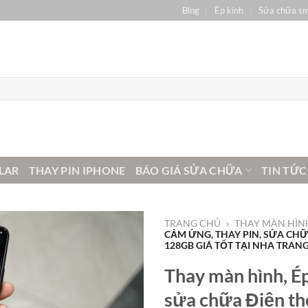
Blog
Ép kính
Sửa chữa s
LAR
THAY PIN IPHONE
BÁO GIÁ SỬA CHỮA
TIN TỨC
TRANG CHỦ
»
THAY MÀN HÌNH
CẢM ỨNG, THAY PIN, SỬA CH
128GB GIÁ TỐT TẠI NHA TRAN
Thay màn hình, Ép
sửa chữa Điện th