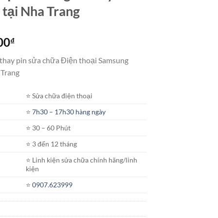
 tại Nha Trang
Khoảng
00
₫
giá:
 thay pin sửa chữa Điện thoại Samsung
từ
 Trang
650.000₫
đến
⭐️ Sửa chữa điện thoại
5.600.000₫
⭐️
7h30 – 17h30 hàng ngày
⭐️ 30 – 60 Phút
⭐️ 3 đến 12 tháng
⭐️ Linh kiện sửa chữa chính hãng/linh
kiện
⭐️
0907.623999