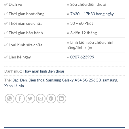
✅ Dịch vụ
⭐️ Sửa chữa điện thoại
✅ Thời gian hoạt động
⭐️
7h30 – 17h30 hàng ngày
✅ Thời gian sửa chữa
⭐️ 30 – 60 Phút
✅ Thời gian bảo hành
⭐️ 3 đến 12 tháng
⭐️ Linh kiện sửa chữa chính
✅ Loại hình sửa chữa
hãng/linh kiện
✅ Liên hệ ngay
⭐️
0907.623999
Danh mục:
Thay màn hình điện thoại
Thẻ:
Bạc
,
Đen
,
Điện thoại Samsung Galaxy A34 5G 256GB
,
samsung
,
Xanh Lá Mạ