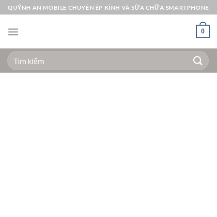
Bỏ
QUỲNH AN MOBILE CHUYÊN ÉP KÍNH VÀ SỬA CHỮA SMARTPHONE
qua
nội
0
dung
Tìm
kiếm: