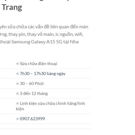
a Trang
ên sửa chữa các vấn đề liên quan đến màn
ng, thay pin, thay vỏ main, ic nguồn, wifi,
 thoại Samsung Galaxy A15 5G tại Nha
⭐️ Sửa chữa điện thoại
⭐️
7h30 – 17h30 hàng ngày
⭐️ 30 – 60 Phút
⭐️ 3 đến 12 tháng
⭐️ Linh kiện sửa chữa chính hãng/linh
kiện
⭐️
0907.623999