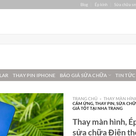
Blog
Ép kính
Sửa chữa s
LAR
THAY PIN IPHONE
BÁO GIÁ SỬA CHỮA
TIN TỨC
TRANG CHỦ
»
THAY MÀN HÌNH
CẢM ỨNG, THAY PIN, SỬA CH
GIÁ TỐT TẠI NHA TRANG
Thay màn hình, Ép
sửa chữa Điện t