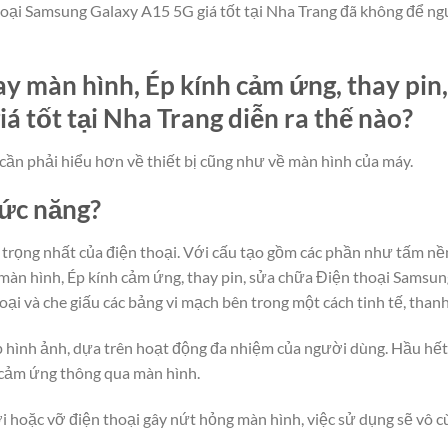
hoại Samsung Galaxy A15 5G giá tốt tại Nha Trang đã không để ngư
y màn hình, Ép kính cảm ứng, thay pin
 tốt tại Nha Trang diễn ra thế nào?
cần phải hiểu hơn về thiết bị cũng như về màn hình của máy.
hức năng?
rọng nhất của điện thoại. Với cấu tạo gồm các phần như tấm nền
àn hình, Ép kính cảm ứng, thay pin, sửa chữa Điện thoại Samsun
oại và che giấu các bảng vi mạch bên trong một cách tinh tế, than
lớp hình ảnh, dựa trên hoạt động đa nhiệm của người dùng. Hầu hế
 cảm ứng thông qua màn hình.
i hoặc vỡ điện thoại gây nứt hỏng màn hình, việc sử dụng sẽ vô cù