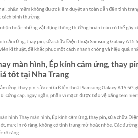
ại, phần mềm không được kiểm duyệt an toàn dẫn đến tình trạn
t cách bình thường.
g, nhọn hoặc những vật dụng thông thường hoàn toàn có thể gây x
nh cảm ứng, thay pin, sửa chữa Điện thoại Samsung Galaxy A15 5G g
viên kĩ thuật, để khắc phục một cách nhanh chóng và hiệu quả nhấ
ay màn hình, Ép kính cảm ứng, thay pi
á tốt tại Nha Trang
cảm ứng, thay pin, sửa chữa Điện thoại Samsung Galaxy A15 5G giá
 bì cứng cáp, ngay ngắn, phần vi mạch được bảo vệ bằng tem niêm
 màn hình Thay màn hình, Ép kính cảm ứng, thay pin, sửa chữa Điệ
nét, mực in rõ ràng, không có tình trạng mờ hoặc nhòe. Các đường
c rõ ràng.