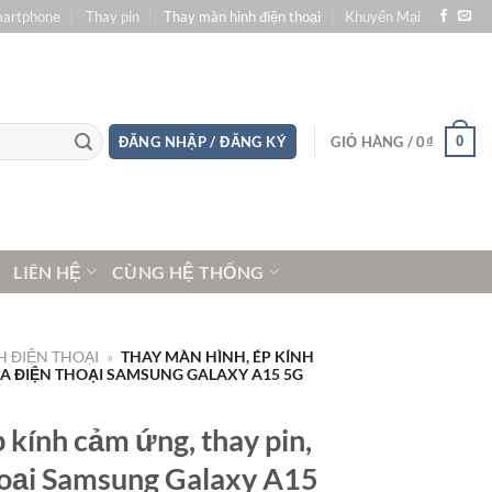
martphone
Thay pin
Thay màn hình điện thoại
Khuyến Mại
0
ĐĂNG NHẬP / ĐĂNG KÝ
GIỎ HÀNG /
0
₫
LIÊN HỆ
CÙNG HỆ THỐNG
 ĐIỆN THOẠI
»
THAY MÀN HÌNH, ÉP KÍNH
ỮA ĐIỆN THOẠI SAMSUNG GALAXY A15 5G
 kính cảm ứng, thay pin,
hoại Samsung Galaxy A15