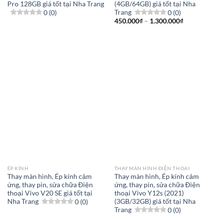
Pro 128GB giá tốt tại Nha Trang
(4GB/64GB) giá tốt tại Nha
0 (0)
Trang
0 (0)
Khoảng
450.000
₫
–
1.300.000
₫
giá:
từ
450.000₫
đến
1.300.000₫
ÉP KÍNH
THAY MÀN HÌNH ĐIỆN THOẠI
Thay màn hình, Ép kính cảm
Thay màn hình, Ép kính cảm
ứng, thay pin, sửa chữa Điện
ứng, thay pin, sửa chữa Điện
thoại Vivo V20 SE giá tốt tại
thoại Vivo Y12s (2021)
Nha Trang
0 (0)
(3GB/32GB) giá tốt tại Nha
Trang
0 (0)