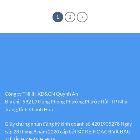
1
2
Công ty TNHH XD&CN Quỳnh An
Địa chỉ: 592 Lê Hồng Phong Phường Phước Hải , TP Nha
Trang, tỉnh Khánh Hòa
Giấy chứng nhận đăng ký kinh doanh số 4201905278 Ngày
cấp 28 tháng 8 năm 2020 cấp bới SỞ KẾ HOẠCH VÀ ĐẦU
TƯ TỈNH KHÁNH HÒA