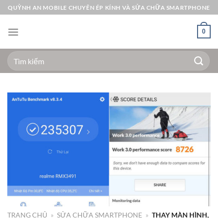
Bỏ
QUỲNH AN MOBILE CHUYÊN ÉP KÍNH VÀ SỬA CHỮA SMARTPHONE
qua
nội
0
dung
Tìm
kiếm:
TRANG CHỦ
»
SỬA CHỮA SMARTPHONE
»
THAY MÀN HÌNH,