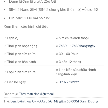
Dung lượng lưu trữ: 256 GB
SIM: 2 Nano SIM (SIM 2 chung khe thẻ nhớ)Hỗ trợ 5G
Pin, Sạc: 5000 mAh67 W
Xem thêm cấu hình chi tiết
✅ Dịch vụ
⭐️ Sửa chữa điện thoại
✅ Thời gian hoạt động
⭐️
7h30 – 17h30 hàng ngày
✅ Thời gian sửa chữa
⭐️ 30 – 60 Phút
✅ Thời gian bảo hành
⭐️ 3 đến 12 tháng
⭐️ Linh kiện sửa chữa chính
✅ Loại hình sửa chữa
hãng/linh kiện
✅ Liên hệ ngay
⭐️
0907.623999
Danh mục:
Thay màn hình điện thoại
Thẻ:
Đen
,
Điện thoại OPPO A98 5G
,
Mã giảm 50.000đ
,
Xanh Dương