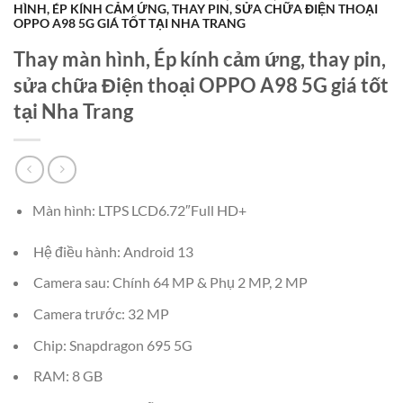
HÌNH, ÉP KÍNH CẢM ỨNG, THAY PIN, SỬA CHỮA ĐIỆN THOẠI
OPPO A98 5G GIÁ TỐT TẠI NHA TRANG
Thay màn hình, Ép kính cảm ứng, thay pin,
sửa chữa Điện thoại OPPO A98 5G giá tốt
tại Nha Trang
Màn hình: LTPS LCD6.72″Full HD+
Hệ điều hành: Android 13
Camera sau: Chính 64 MP & Phụ 2 MP, 2 MP
Camera trước: 32 MP
Chip: Snapdragon 695 5G
RAM: 8 GB