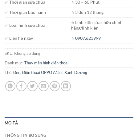
✅ Thời gian sửa chữa
⭐️ 30 – 60 Phút
✅ Thời gian bảo hành
⭐️ 3 đến 12 tháng
⭐️ Linh kiện sửa chữa chính
✅ Loại hình sửa chữa
hãng/linh kiện
✅ Liên hệ ngay
⭐️
0907.623999
SKU:
Không áp dụng
Danh mục:
Thay màn hình điện thoại
Thẻ:
Đen
,
Điện thoại OPPO A15s
,
Xanh Dương
MÔ TẢ
THÔNG TIN BỔ SUNG