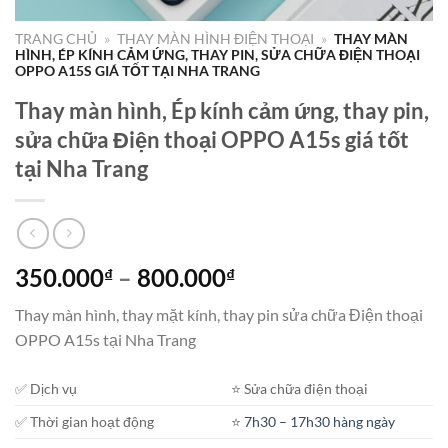
TRANG CHỦ
»
THAY MÀN HÌNH ĐIỆN THOẠI
»
THAY MÀN
HÌNH, ÉP KÍNH CẢM ỨNG, THAY PIN, SỬA CHỮA ĐIỆN THOẠI
OPPO A15S GIÁ TỐT TẠI NHA TRANG
Thay màn hình, Ép kính cảm ứng, thay pin,
sửa chữa Điện thoại OPPO A15s giá tốt
tại Nha Trang
Khoảng
350.000
–
800.000
₫
₫
giá:
Thay màn hình, thay mặt kính, thay pin sửa chữa Điện thoại
từ
OPPO A15s tại Nha Trang
350.000₫
đến
✅ Dịch vụ
⭐️ Sửa chữa điện thoại
800.000₫
✅ Thời gian hoạt động
⭐️
7h30 – 17h30 hàng ngày