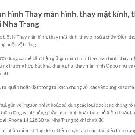
 hình Thay màn hình, thay mặt kính, t
i Nha Trang
c biệt là Thay màn hình, thay mặt kính, thay pin sửa chữa Điện t
ẳng hoặc vật cứng.
người dùng có thể cẩn thận giữ gìn màn hình Thay màn hình, thay m
ững trường hợp bất khả kháng phải thay màn hình Oppo như va c
 như.
, túi quần hoặc đặt trong túi xách chung với các vật dụng khác m
hại, gần với nguồn nhiệt hoặc sử dụng các loại dock sạc không rõ
 biến dạng và hư hỏng phần màn hình hoặc toàn bộ điện thoại. Lú
hoại iPhone 14 128GB tại Nha Trang có khi chưa đủ
ại, phần mềm không được kiểm duyệt an toàn dẫn đến tình trạn