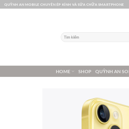
Bỏ
QUỲNH AN MOBILE CHUYÊN ÉP KÍNH VÀ SỬA CHỮA SMARTPHONE
qua
nội
dung
Tìm
kiếm:
HOME
SHOP
QUỲNH AN SO