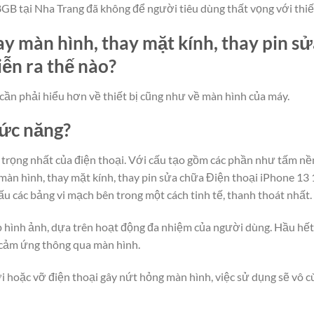
GB tại Nha Trang đã không để người tiêu dùng thất vọng với thiế
y màn hình, thay mặt kính, thay pin s
ễn ra thế nào?
cần phải hiểu hơn về thiết bị cũng như về màn hình của máy.
hức năng?
rọng nhất của điện thoại. Với cấu tạo gồm các phần như tấm nền
àn hình, thay mặt kính, thay pin sửa chữa Điện thoại iPhone 13
iấu các bảng vi mạch bên trong một cách tinh tế, thanh thoát nhất.
lớp hình ảnh, dựa trên hoạt động đa nhiệm của người dùng. Hầu hế
 cảm ứng thông qua màn hình.
i hoặc vỡ điện thoại gây nứt hỏng màn hình, việc sử dụng sẽ vô cù