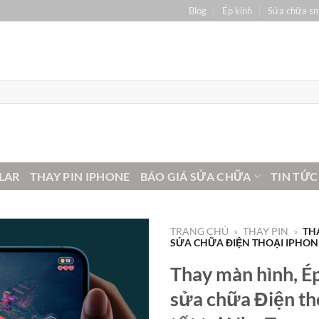
Blog
Ép kính
Sửa chữa s
LAR
THAY PIN IPHONE
BÁO GIÁ SỬA CHỮA
TIN TỨC
TRANG CHỦ
»
THAY PIN
»
TH
SỬA CHỮA ĐIỆN THOẠI IPHONE
Thay màn hình, Ép
sửa chữa Điện th