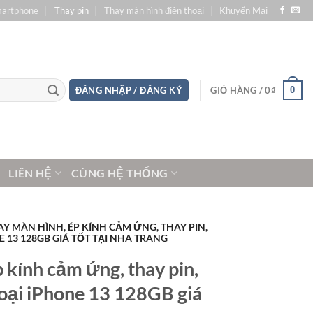
martphone
Thay pin
Thay màn hình điện thoại
Khuyến Mại
0
ĐĂNG NHẬP / ĐĂNG KÝ
GIỎ HÀNG /
0
₫
LIÊN HỆ
CÙNG HỆ THỐNG
AY MÀN HÌNH, ÉP KÍNH CẢM ỨNG, THAY PIN,
 13 128GB GIÁ TỐT TẠI NHA TRANG
 kính cảm ứng, thay pin,
oại iPhone 13 128GB giá