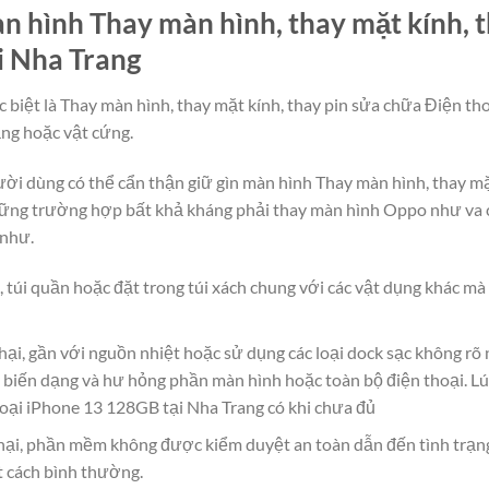
 hình Thay màn hình, thay mặt kính, t
i Nha Trang
c biệt là Thay màn hình, thay mặt kính, thay pin sửa chữa Điện t
ẳng hoặc vật cứng.
người dùng có thể cẩn thận giữ gìn màn hình Thay màn hình, thay m
ững trường hợp bất khả kháng phải thay màn hình Oppo như va c
 như.
, túi quần hoặc đặt trong túi xách chung với các vật dụng khác m
hại, gần với nguồn nhiệt hoặc sử dụng các loại dock sạc không rõ
 biến dạng và hư hỏng phần màn hình hoặc toàn bộ điện thoại. Lú
hoại iPhone 13 128GB tại Nha Trang có khi chưa đủ
ại, phần mềm không được kiểm duyệt an toàn dẫn đến tình trạn
t cách bình thường.