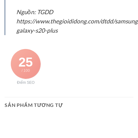
Nguồn: TGDD
https://www.thegioididong.com/dtdd/samsung
galaxy-s20-plus
25
/ 100
Điểm SEO
SẢN PHẨM TƯƠNG TỰ