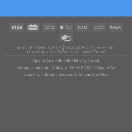
BLOG
ÉP KÍNH
SỬA CHỮA SMARTPHONE
THAY PIN
THAY MÀN HÌNH ĐIỆN THOẠI
KHUYẾN MẠI
Quỳnh An media thiết kế và giám sát
Cơ quan chủ quản: Công ty TNHH XD&CN Quỳnh An
Chịu trách nhiệm nội dung: Ông Trần Duy Hậu