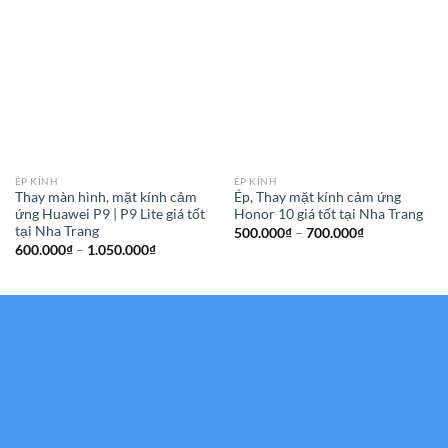
ÉP KÍNH
ÉP KÍNH
Thay màn hình, mặt kính cảm
Ép, Thay mặt kính cảm ứng
ứng Huawei P9 | P9 Lite giá tốt
Honor 10 giá tốt tại Nha Trang
tại Nha Trang
Khoảng
500.000
₫
–
700.000
₫
giá:
Khoảng
600.000
₫
–
1.050.000
₫
từ
giá:
500.000₫
từ
đến
600.000₫
700.000₫
đến
1.050.000₫