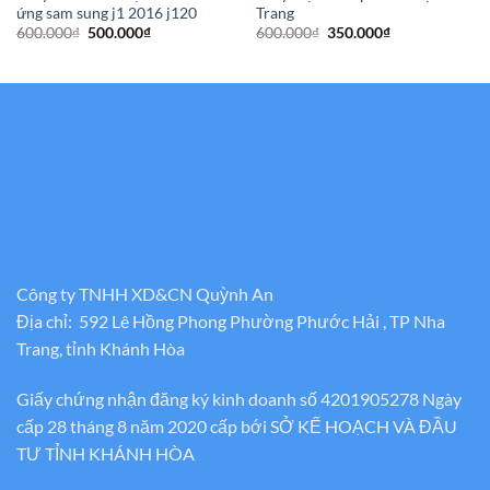
ứng sam sung j1 2016 j120
Trang
Giá
Giá
Giá
Giá
600.000
₫
500.000
₫
600.000
₫
350.000
₫
gốc
hiện
gốc
hiện
là:
tại
là:
tại
600.000₫.
là:
600.000₫.
là:
500.000₫.
350.000₫.
Công ty TNHH XD&CN Quỳnh An
Địa chỉ: 592 Lê Hồng Phong Phường Phước Hải , TP Nha
Trang, tỉnh Khánh Hòa
Giấy chứng nhận đăng ký kinh doanh số 4201905278 Ngày
cấp 28 tháng 8 năm 2020 cấp bới SỞ KẾ HOẠCH VÀ ĐẦU
TƯ TỈNH KHÁNH HÒA