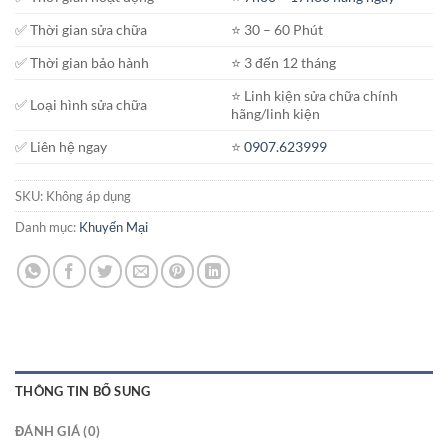
đến
✅ Thời gian sửa chữa
⭐️ 30 – 60 Phút
1.600.000₫
✅ Thời gian bảo hành
⭐️ 3 đến 12 tháng
⭐️ Linh kiện sửa chữa chính
✅ Loại hình sửa chữa
hãng/linh kiện
✅ Liên hệ ngay
⭐️
0907.623999
SKU:
Không áp dụng
Danh mục:
Khuyến Mại
THÔNG TIN BỔ SUNG
ĐÁNH GIÁ (0)