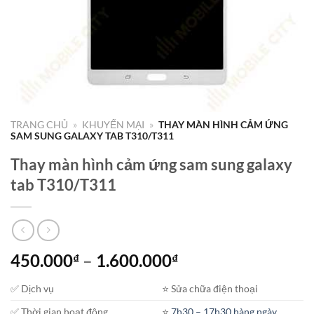
TRANG CHỦ
»
KHUYẾN MẠI
»
THAY MÀN HÌNH CẢM ỨNG
SAM SUNG GALAXY TAB T310/T311
Thay màn hình cảm ứng sam sung galaxy
tab T310/T311
Khoảng
450.000
–
1.600.000
₫
₫
giá:
✅ Dịch vụ
⭐️ Sửa chữa điện thoại
từ
450.000₫
✅ Thời gian hoạt động
⭐️
7h30 – 17h30 hàng ngày