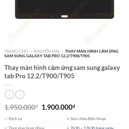
TRANG CHỦ
»
KHUYẾN MẠI
»
THAY MÀN HÌNH CẢM ỨNG
SAM SUNG GALAXY TAB PRO 12.2/T900/T905
Thay màn hình cảm ứng sam sung galaxy
tab Pro 12.2/T900/T905
Giá
Giá
1.950.000
1.900.000
₫
₫
gốc
hiện
✅ Dịch vụ
⭐️ Sửa chữa điện thoại
là:
tại
1.950.000₫.
là:
✅ Thời gian hoạt động
⭐️
7h30 – 17h30 hàng ngày