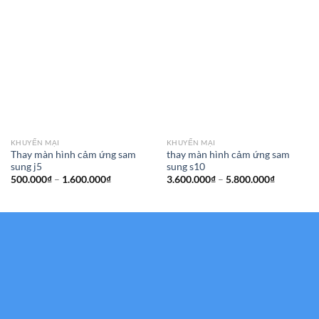
KHUYẾN MẠI
KHUYẾN MẠI
Thay màn hình cảm ứng sam
thay màn hình cảm ứng sam
sung j5
sung s10
Khoảng
Khoảng
500.000
₫
–
1.600.000
₫
3.600.000
₫
–
5.800.000
₫
giá:
giá:
từ
từ
500.000₫
3.600.000
đến
đến
1.600.000₫
5.800.000