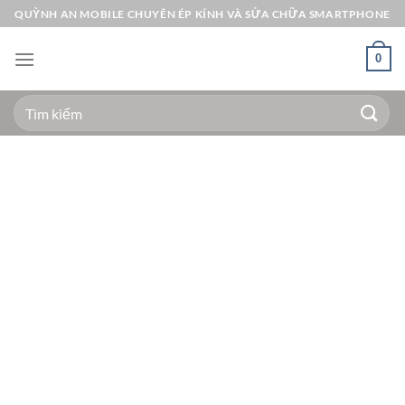
Bỏ
QUỲNH AN MOBILE CHUYÊN ÉP KÍNH VÀ SỬA CHỮA SMARTPHONE
qua
nội
0
dung
Tìm
kiếm: