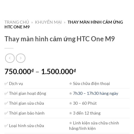
TRANG CHỦ
»
KHUYẾN MẠI
»
THAY MÀN HÌNH CẢM ỨNG
HTC ONE M9
Thay màn hình cảm ứng HTC One M9
Khoảng
750.000
–
1.500.000
₫
₫
giá:
✅ Dịch vụ
⭐️ Sửa chữa điện thoại
từ
750.000₫
✅ Thời gian hoạt động
⭐️
7h30 – 17h30 hàng ngày
đến
✅ Thời gian sửa chữa
⭐️ 30 – 60 Phút
1.500.000₫
✅ Thời gian bảo hành
⭐️ 3 đến 12 tháng
⭐️ Linh kiện sửa chữa chính
✅ Loại hình sửa chữa
hãng/linh kiện