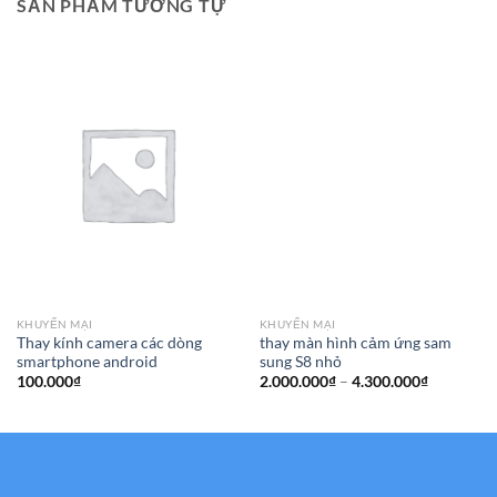
SẢN PHẨM TƯƠNG TỰ
KHUYẾN MẠI
KHUYẾN MẠI
Thay kính camera các dòng
thay màn hình cảm ứng sam
smartphone android
sung S8 nhỏ
Khoảng
100.000
₫
2.000.000
₫
–
4.300.000
₫
giá:
từ
2.000.000
đến
4.300.000