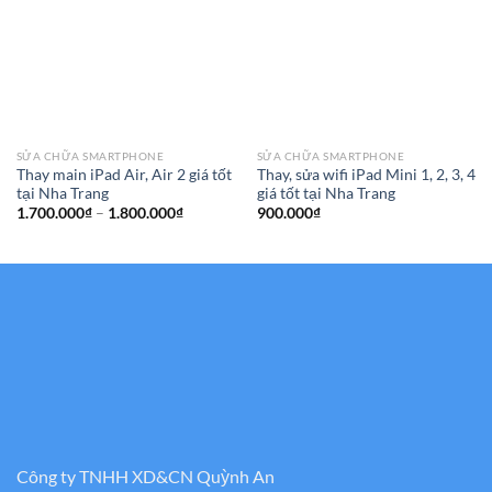
SỬA CHỮA SMARTPHONE
SỬA CHỮA SMARTPHONE
Thay main iPad Air, Air 2 giá tốt
Thay, sửa wifi iPad Mini 1, 2, 3, 4
tại Nha Trang
giá tốt tại Nha Trang
Khoảng
1.700.000
₫
–
1.800.000
₫
900.000
₫
giá:
từ
1.700.000₫
đến
1.800.000₫
Công ty TNHH XD&CN Quỳnh An