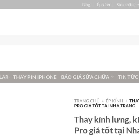
Blog
Ép kính
Sửa chữa s
LAR
THAY PIN IPHONE
BÁO GIÁ SỬA CHỮA
TIN TỨC
TRANG CHỦ
»
ÉP KÍNH
»
THA
PRO GIÁ TỐT TẠI NHA TRANG
Thay kính lưng, 
Pro giá tốt tại Nh