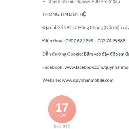
thay kính sau Huawei P30 Pro ở đâu
THÔNG TIN LIÊN HỆ
Địa chỉ:
Số 592 Lê Hồng Phong (Đối diện câ
Điện thoại:
0907.62.3999
–
033.74.99888
Dẫn đường Google:
Bấm vào đây để xem đ
Facebook:
www.facebook.com/quynhanmob
Website:
www.quynhanmobile.com
17
/ 100
Điểm SEO