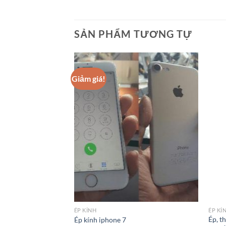
SẢN PHẨM TƯƠNG TỰ
Giảm giá!
ÉP KÍNH
ÉP KÍ
Ép, t
Ép kính iphone 7