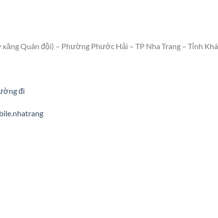
y xăng Quân đội) – Phường Phước Hải – TP Nha Trang – Tỉnh Kh
ường đi
ile.nhatrang