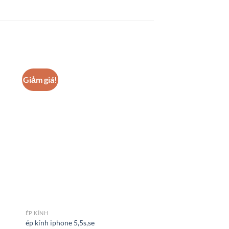
Giảm giá!
ÉP KÍNH
ÉP KÍNH
Thay mặt kính cảm ứ
ép kính iphone 5,5s,se