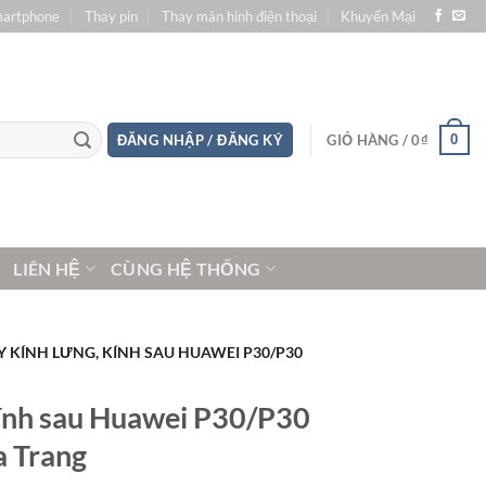
martphone
Thay pin
Thay màn hình điện thoại
Khuyến Mại
0
ĐĂNG NHẬP / ĐĂNG KÝ
GIỎ HÀNG /
0
₫
LIÊN HỆ
CÙNG HỆ THỐNG
Y KÍNH LƯNG, KÍNH SAU HUAWEI P30/P30
kính sau Huawei P30/P30
a Trang