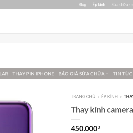
Blog
Ép kính
Sửa chữa s
LAR
THAY PIN IPHONE
BÁO GIÁ SỬA CHỮA
TIN TỨC
TRANG CHỦ
»
ÉP KÍNH
»
THA
Thay kính camera
450.000
₫