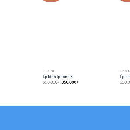
ÉP KÍNH
ÉP KÍ
Ép kính iphone 8
Ép kí
Giá
Giá
650.000
₫
350.000
₫
650.
gốc
hiện
là:
tại
650.000₫.
là:
350.000₫.