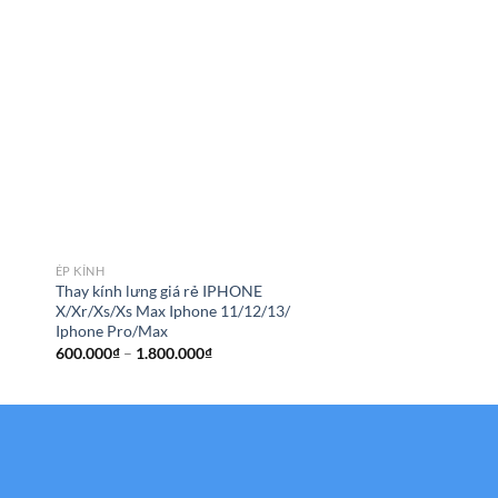
ÉP KÍNH
Thay mặt kính iPhone
dán Cường lực) giá tố
ÉP KÍNH
Thay kính lưng giá rẻ IPHONE
X/Xr/Xs/Xs Max Iphone 11/12/13/
Iphone Pro/Max
Khoảng
600.000
₫
–
1.800.000
₫
giá:
từ
600.000₫
đến
1.800.000₫