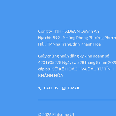
Công ty TNHH XD&CN Quỳnh An
Địa chỉ: 592 Lê Hồng Phong Phường Phướ
Hải , TP Nha Trang, tỉnh Khánh Hòa
Giấy chứng nhận đăng ký kinh doanh số
4201905278 Ngày cấp 28 tháng 8 năm 202
cấp bới SỞ KẾ HOẠCH VÀ ĐẦU TƯ TỈNH
KHÁNH HÒA
CALL US
E-MAIL
© 2026 Flatsome UI