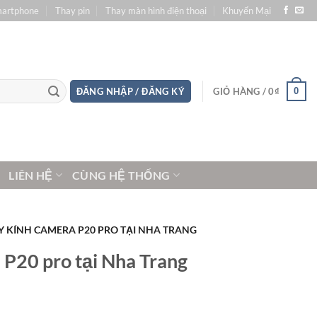
martphone
Thay pin
Thay màn hình điện thoại
Khuyến Mại
0
ĐĂNG NHẬP / ĐĂNG KÝ
GIỎ HÀNG /
0
₫
LIÊN HỆ
CÙNG HỆ THỐNG
Y KÍNH CAMERA P20 PRO TẠI NHA TRANG
 P20 pro tại Nha Trang