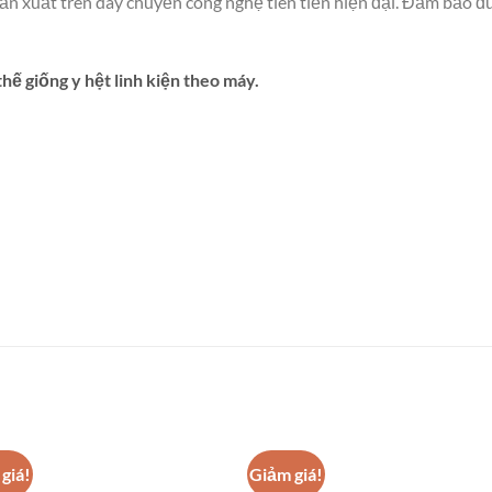
sản xuất trên dây chuyền công nghệ tiên tiến hiện đại. Đảm bảo 
ế giống y hệt linh kiện theo máy.
giá!
Giảm giá!