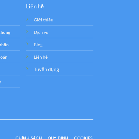
Liên hệ
Giới thiệu
 chung
Dịch vụ
 nhận
Blog
toán
Liên hệ
Tuyển dụng
a
CHÍNH SÁCH
QUY ĐỊNH
COOKIES