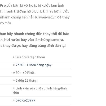
 Pro
của bạn bị vỡ hoặc bị xước làm ảnh
h. Tránh trường hợp bụi bẩn hay hơi nước
nhanh chóng liên hệ Huaweiviet.vn để thay
ro mới.
 bạn hãy nhanh chóng đến thay thế để bảo
ẩn, hơi nước bay vào làm hỏng camera.
 thay được hay dùng băng dính dán lại.
⭐️ Sửa chữa điện thoại
⭐️
7h30 – 17h30 hàng ngày
⭐️ 30 – 60 Phút
⭐️ 3 đến 12 tháng
⭐️ Linh kiện sửa chữa chính hãng/linh
kiện
⭐️
0907.623999