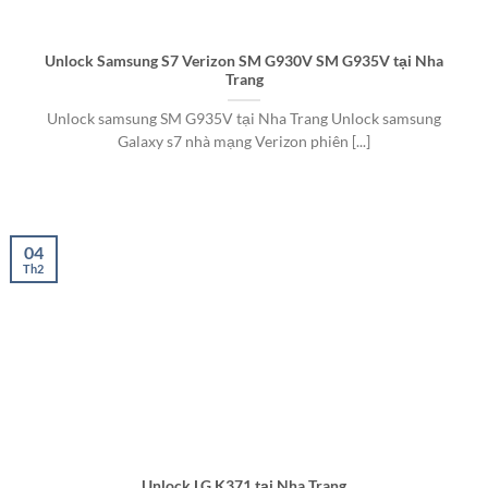
Unlock Samsung S7 Verizon SM G930V SM G935V tại Nha
Trang
Unlock samsung SM G935V tại Nha Trang Unlock samsung
Galaxy s7 nhà mạng Verizon phiên [...]
04
Th2
Unlock LG K371 tại Nha Trang