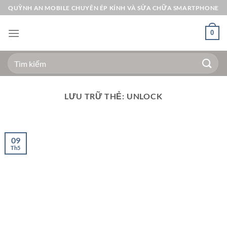
Bỏ
QUỲNH AN MOBILE CHUYÊN ÉP KÍNH VÀ SỬA CHỮA SMARTPHONE
qua
nội
0
dung
Tìm
kiếm:
LƯU TRỮ THẺ:
UNLOCK
09
Th5