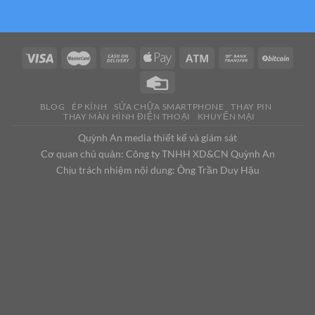
BLOG
ÉP KÍNH
SỬA CHỮA SMARTPHONE
THAY PIN
THAY MÀN HÌNH ĐIỆN THOẠI
KHUYẾN MẠI
Quỳnh An media thiết kế và giám sát
Cơ quan chủ quản: Công ty TNHH XD&CN Quỳnh An
Chịu trách nhiệm nội dung: Ông Trần Duy Hậu