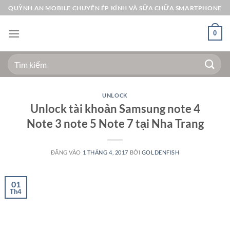
Bỏ
QUỲNH AN MOBILE CHUYÊN ÉP KÍNH VÀ SỬA CHỮA SMARTPHONE
qua
nội
0
dung
Tìm
kiếm:
UNLOCK
Unlock tài khoản Samsung note 4
Note 3 note 5 Note 7 tại Nha Trang
ĐĂNG VÀO
1 THÁNG 4, 2017
BỞI
GOLDENFISH
01
Th4