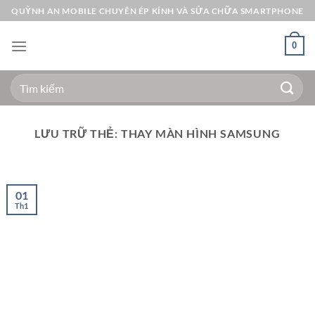
Bỏ
QUỲNH AN MOBILE CHUYÊN ÉP KÍNH VÀ SỬA CHỮA SMARTPHONE
qua
nội
0
dung
Tìm
kiếm:
LƯU TRỮ THẺ:
THAY MÀN HÌNH SAMSUNG
01
Th1