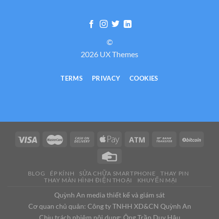
©
2026 UX Themes
TERMS
PRIVACY
COOKIES
BLOG
ÉP KÍNH
SỬA CHỮA SMARTPHONE
THAY PIN
THAY MÀN HÌNH ĐIỆN THOẠI
KHUYẾN MẠI
Quỳnh An media thiết kế và giám sát
Cơ quan chủ quản: Công ty TNHH XD&CN Quỳnh An
Chịu trách nhiệm nội dung: Ông Trần Duy Hậu