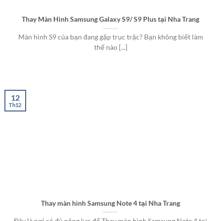
Thay Màn Hình Samsung Galaxy S9/ S9 Plus tại Nha Trang
Màn hình S9 của bạn đang gặp trục trặc? Bạn không biết làm
thế nào [...]
12
Th12
Thay màn hình Samsung Note 4 tại Nha Trang
Đây là nơi có đủ năng lực để Thay màn hình Samsung Note 4 tại