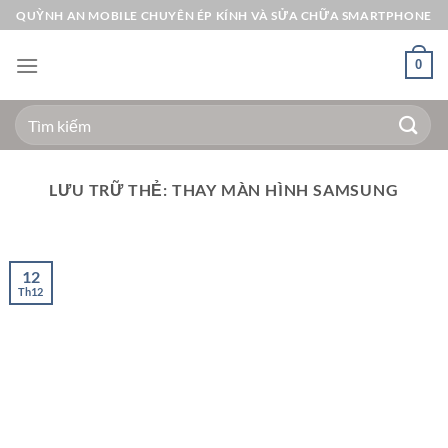
Bỏ
QUỲNH AN MOBILE CHUYÊN ÉP KÍNH VÀ SỬA CHỮA SMARTPHONE
qua
nội
0
dung
Tìm
kiếm:
LƯU TRỮ THẺ:
THAY MÀN HÌNH SAMSUNG
12
Th12