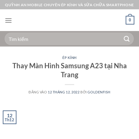
Bỏ
QUỲNH AN MOBILE CHUYÊN ÉP KÍNH VÀ SỬA CHỮA SMARTPHONE
qua
nội
0
dung
Tìm
kiếm:
ÉP KÍNH
Thay Màn Hình Samsung A23 tại Nha
Trang
ĐĂNG VÀO
12 THÁNG 12, 2022
BỞI
GOLDENFISH
12
Th12