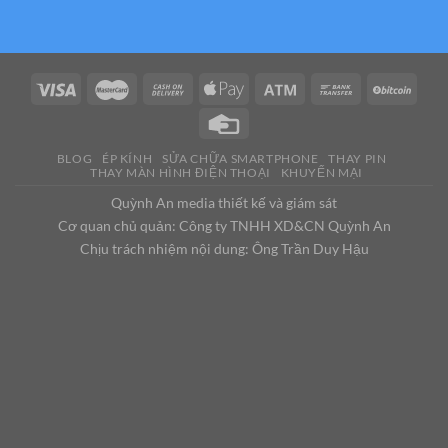
BLOG
ÉP KÍNH
SỬA CHỮA SMARTPHONE
THAY PIN
THAY MÀN HÌNH ĐIỆN THOẠI
KHUYẾN MẠI
Quỳnh An media thiết kế và giám sát
Cơ quan chủ quản: Công ty TNHH XD&CN Quỳnh An
Chịu trách nhiệm nội dung: Ông Trần Duy Hậu