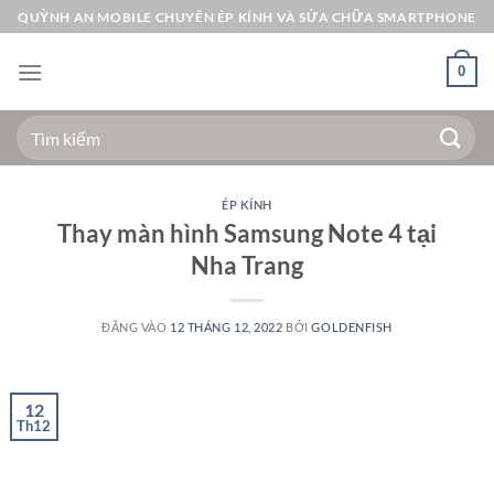
Bỏ
QUỲNH AN MOBILE CHUYÊN ÉP KÍNH VÀ SỬA CHỮA SMARTPHONE
qua
nội
0
dung
Tìm
kiếm:
ÉP KÍNH
Thay màn hình Samsung Note 4 tại
Nha Trang
ĐĂNG VÀO
12 THÁNG 12, 2022
BỞI
GOLDENFISH
12
Th12