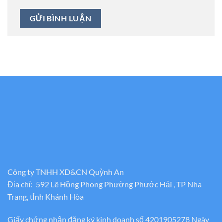
Công ty TNHH XD&CN Quỳnh An
Địa chỉ: 592 Lê Hồng Phong Phường Phước Hải , TP Nha
Trang, tỉnh Khánh Hòa
Giấy chứng nhận đăng ký kinh doanh số 4201905278 Ngày