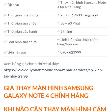
⭐️ Thay màn hình Samsung Note
✅ Dịch vụ
4 tại Nha Trang
✅ Thời gian hoạt động
⭐️
7h30 – 17h30 hàng ngày
✅ Thời gian sửa chữa
⭐️ 30 – 60 Phút
✅ Thời gian bảo hành
⭐️ 3 tháng
⭐️ Linh kiện sửa chữa chính
✅ Loại hình sửa chữa
hãng/linh kiện
✅ Liên hệ ngay
⭐️
0907.623999
Xem bảng giá chính thức tại đây:
https://www.quynhanmobile.com/repair-services/ep-kinh-
tai-nha-trang/
GIÁ THAY MÀN HÌNH SAMSUNG
GALAXY NOTE 4 CHÍNH HÃNG
KHI NÀO CẦN THAY MÀN HÌNH CẢM