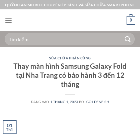
Bỏ
QUỲNH AN MOBILE CHUYÊN ÉP KÍNH VÀ SỬA CHỮA SMARTPHONE
qua
nội
0
dung
Tìm
kiếm:
SỬA CHỮA PHẦN CỨNG
Thay màn hình Samsung Galaxy Fold
tại Nha Trang có bảo hành 3 đến 12
tháng
ĐĂNG VÀO
1 THÁNG 1, 2023
BỞI
GOLDENFISH
01
Th1