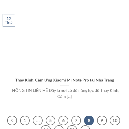
12
Th12
Thay Kính, Cảm Ứng Xiaomi Mi Note Pro tại Nha Trang
THÔNG TIN LIÊN HỆ Đây là nơi có đủ năng lực để Thay Kính,
Cảm [...]
1
…
5
6
7
8
9
10