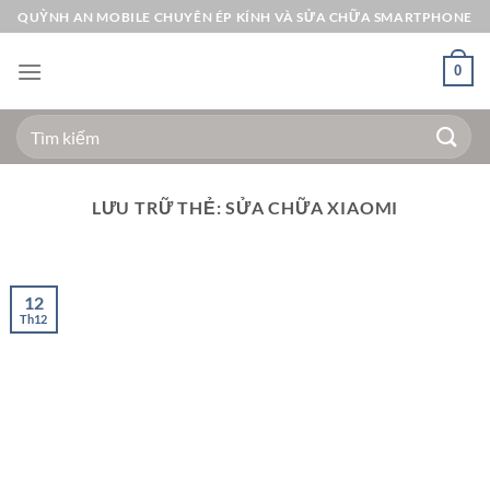
Bỏ
QUỲNH AN MOBILE CHUYÊN ÉP KÍNH VÀ SỬA CHỮA SMARTPHONE
qua
nội
0
dung
Tìm
kiếm:
LƯU TRỮ THẺ:
SỬA CHỮA XIAOMI
12
Th12