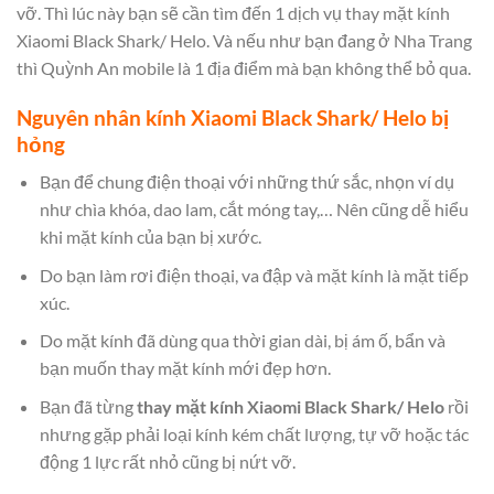
vỡ. Thì lúc này bạn sẽ cần tìm đến 1 dịch vụ thay mặt kính
Xiaomi Black Shark/ Helo. Và nếu như bạn đang ở Nha Trang
thì Quỳnh An mobile là 1 địa điểm mà bạn không thể bỏ qua.
Nguyên nhân kính Xiaomi Black Shark/ Helo bị
hỏng
Bạn để chung điện thoại với những thứ sắc, nhọn ví dụ
như chìa khóa, dao lam, cắt móng tay,… Nên cũng dễ hiểu
khi mặt kính của bạn bị xước.
Do bạn làm rơi điện thoại, va đập và mặt kính là mặt tiếp
xúc.
Do mặt kính đã dùng qua thời gian dài, bị ám ố, bẩn và
bạn muốn thay mặt kính mới đẹp hơn.
Bạn đã từng
thay mặt kính Xiaomi Black Shark/ Helo
rồi
nhưng gặp phải loại kính kém chất lượng, tự vỡ hoặc tác
động 1 lực rất nhỏ cũng bị nứt vỡ.