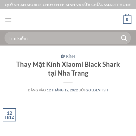
Bỏ
QUỲNH AN MOBILE CHUYÊN ÉP KÍNH VÀ SỬA CHỮA SMARTPHONE
qua
nội
0
dung
Tìm
kiếm:
ÉP KÍNH
Thay Mặt Kính Xiaomi Black Shark
tại Nha Trang
ĐĂNG VÀO
12 THÁNG 12, 2022
BỞI
GOLDENFISH
12
Th12