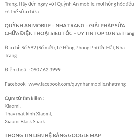
Trang. Hãy đến ngay với Quỳnh An mobile, mọi hỏng hóc đểu
có thể sửa chữa.
QUỲNH AN MOBILE – NHA TRANG – GIẢI PHÁP SỬA
CHỮA ĐIỆN THOẠI SIÊU TỐC – UY TÍN TOP 10 Nha Trang
Địa chỉ: Số 592 (Số mới), Lê Hồng Phong,Phước Hải, Nha
Trang
Điện thoại : 0907.62.3999
Facebook : www.facebook.com/quynhanmobile.nhatrang
Cụm từ tìm kiếm :
Xiaomi,
Thay mặt kính Xiaomi,
Xiaomi Black Shark
THÔNG TIN LIÊN HỆ BẲNG GOOGLE MAP