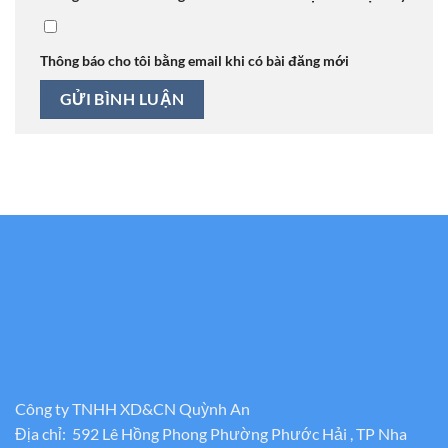
Thông báo cho tôi bằng email khi có bài đăng mới
Công ty TNHH XD&CN Quỳnh An
Địa chỉ: 592 Lê Hồng Phong Phường Phước Hải , TP Nha