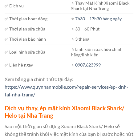
⭐️ Thay Mặt Kính Xiaomi Black
✅ Dịch vụ
Shark tại Nha Trang
✅ Thời gian hoạt động
⭐️
7h30 – 17h30 hàng ngày
✅ Thời gian sửa chữa
⭐️ 30 – 60 Phút
✅ Thời gian bảo hành
⭐️ 3 tháng
⭐️ Linh kiện sửa chữa chính
✅ Loại hình sửa chữa
hãng/linh kiện
✅ Liên hệ ngay
⭐️
0907.623999
Xem bảng giá chính thức tại đây:
https://www.quynhanmobile.com/repair-services/ep-kinh-
tai-nha-trang/
Dịch vụ thay, ép mặt kính Xiaomi Black Shark/
Helo tại Nha Trang
Sau một thời gian sử dụng Xiaomi Black Shark/ Helo sẽ
không thể tránh khỏi việc mặt kính của bạn bị xước hoặc nứt