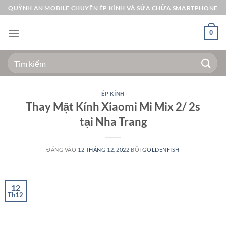
Bỏ
QUỲNH AN MOBILE CHUYÊN ÉP KÍNH VÀ SỬA CHỮA SMARTPHONE
qua
nội
0
dung
Tìm
kiếm:
ÉP KÍNH
Thay Mặt Kính Xiaomi Mi Mix 2/ 2s
tại Nha Trang
ĐĂNG VÀO
12 THÁNG 12, 2022
BỞI
GOLDENFISH
12
Th12