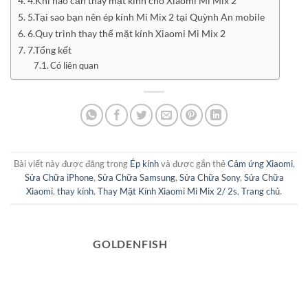
4.Khi nào cần thay mặt kính cho Xiaomi Mi Mix 2
5.Tại sao bạn nên ép kính Mi Mix 2 tại Quỳnh An mobile
6.Quy trình thay thế mặt kính Xiaomi Mi Mix 2
7.Tổng kết
Có liên quan
Bài viết này được đăng trong
Ép kính
và được gắn thẻ
Cảm ứng Xiaomi
,
Sửa Chữa iPhone
,
Sửa Chữa Samsung
,
Sửa Chữa Sony
,
Sửa Chữa
Xiaomi
,
thay kính
,
Thay Mặt Kính Xiaomi Mi Mix 2/ 2s
,
Trang chủ
.
GOLDENFISH